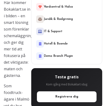
Här kommer
Vardcentral & Halsa
Bokaklart.se in
i bilden – en
Juridik & Radgivning
smart lösning
som förenklar
IT & Support
schemaläggning
och ger dig
Hotell & Boende
mer tid att
fokusera på
Demo Branch Plugin
det viktigaste:
maten och
gästerna.
Testa gratis
Kom igång med Bokaklart idag
Som
foodtruck-
Registrera dig
ägare i Malmö
vet du hur