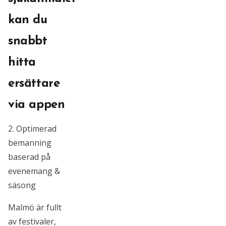
kan du
snabbt
hitta
ersättare
via appen
2. Optimerad
bemanning
baserad på
evenemang &
säsong
Malmö är fullt
av festivaler,