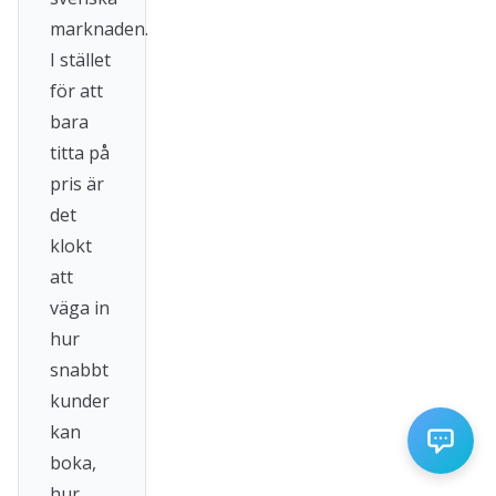
marknaden.
I stället
för att
bara
titta på
pris är
det
klokt
att
väga in
hur
snabbt
kunder
kan
boka,
hur