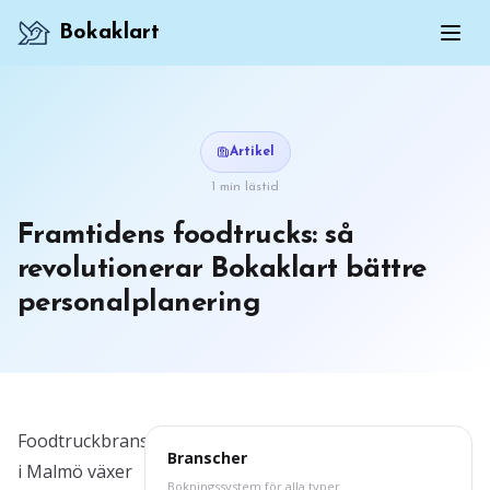
Bokaklart
Artikel
1 min lästid
Framtidens foodtrucks: så
revolutionerar Bokaklart bättre
personalplanering
Foodtruckbranschen
Branscher
i Malmö växer
Bokningssystem för alla typer