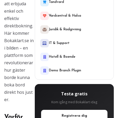
Tandvard
att erbjuda
enkel och
Vardcentral & Halsa
effektiv
direktbokning.
Juridik & Radgivning
Här kommer
Bokaklart.se in
IT & Support
i bilden – en
plattform som
Hotell & Boende
revolutionerar
hur gäster
Demo Branch Plugin
borde kunna
boka bord
direkt hos just
Testa gratis
er.
Kom igång med Bokaklart idag
Varför
Registrera dig