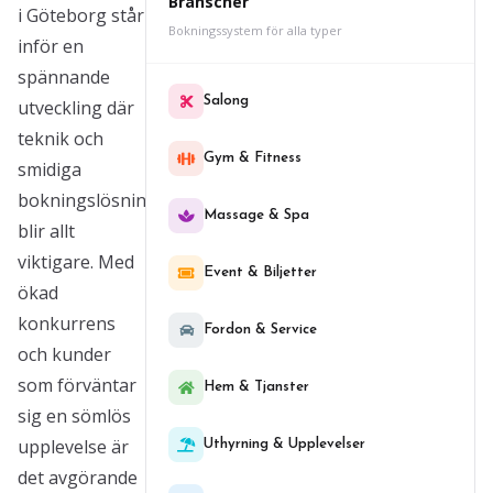
Branscher
i Göteborg står
Bokningssystem för alla typer
inför en
spännande
Salong
utveckling där
teknik och
Gym & Fitness
smidiga
bokningslösningar
Massage & Spa
blir allt
viktigare. Med
Event & Biljetter
ökad
konkurrens
Fordon & Service
och kunder
som förväntar
Hem & Tjanster
sig en sömlös
upplevelse är
Uthyrning & Upplevelser
det avgörande