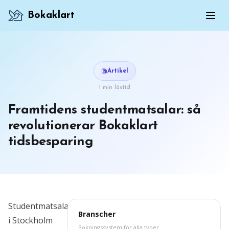
Bokaklart
Artikel
1 min lästid
Framtidens studentmatsalar: så
revolutionerar Bokaklart
tidsbesparing
Studentmatsalar
Branscher
i Stockholm
Bokningssystem för alla typer