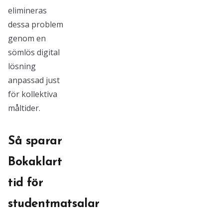
elimineras
dessa problem
genom en
sömlös digital
lösning
anpassad just
för kollektiva
måltider.
Så sparar
Bokaklart
tid för
studentmatsalar