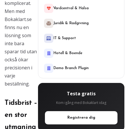
komplicerat.
Vardcentral & Halsa
Men med
Bokaklart.se
Juridik & Radgivning
finns nu en
lösning som
IT & Support
inte bara
sparar tid utan
Hotell & Boende
också ökar
precisionen i
Demo Branch Plugin
varje
beställning.
Testa gratis
Tidsbrist –
Kom igång med Bokaklart idag
en stor
Registrera dig
utmaning