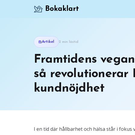
Bokaklart
Artikel
2 min lästid
Framtidens vegan
så revolutionerar
kundnöjdhet
I en tid där hållbarhet och hälsa står i fok