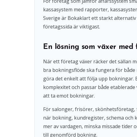
För företag som jämför affärssystem små
kassasystem med rapporter, kassasystem u
Sverige är Bokaklart ett starkt alternat
företagssida är viktigast.
En lösning som växer med 
När ett företag växer räcker det sällan 
bra bokningsflöde ska fungera för både
göra det enkelt att följa upp bokningar
komplexitet och passar både etablerade 
att ta emot bokningar.
För salonger, frisörer, skönhetsföretag, 
när bokning, kundregister, schema och 
mer av vardagen, minska missade tider o
till genomförd bokning.