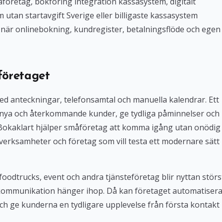
företag, bokföring integration kassasystem, digitalt
tan startavgift Sverige eller billigaste kassasystem
iv när onlinebokning, kundregister, betalningsflöde och egen
företaget
med anteckningar, telefonsamtal och manuella kalendrar. Ett
 nya och återkommande kunder, ge tydliga påminnelser och
. Bokaklart hjälper småföretag att komma igång utan onödig
verksamheter och företag som vill testa ett modernare sätt
foodtrucks, event och andra tjänsteföretag blir nyttan störs
kommunikation hänger ihop. Då kan företaget automatiser
ch ge kunderna en tydligare upplevelse från första kontakt