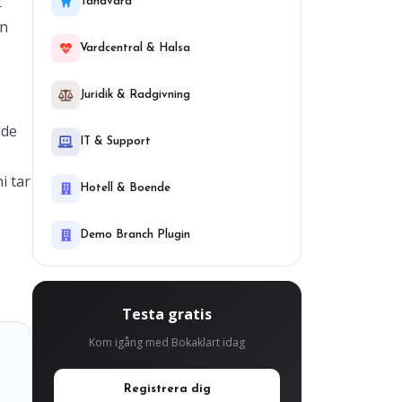
t
Tandvard
an
Vardcentral & Halsa
Juridik & Radgivning
ade
IT & Support
i tar
Hotell & Boende
Demo Branch Plugin
Testa gratis
Kom igång med Bokaklart idag
Registrera dig