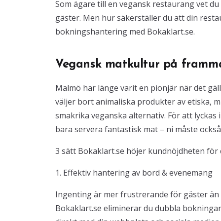
Som ägare till en vegansk restaurang vet du 
gäster. Men hur säkerställer du att din restau
bokningshantering med Bokaklart.se.
Vegansk matkultur på framm
Malmö har länge varit en pionjär när det gäl
väljer bort animaliska produkter av etiska, m
smakrika veganska alternativ. För att lycka
bara servera fantastisk mat – ni måste ocks
3 sätt Bokaklart.se höjer kundnöjdheten för
1. Effektiv hantering av bord & evenemang
Ingenting är mer frustrerande för gäster än at
Bokaklart.se eliminerar du dubbla bokningar