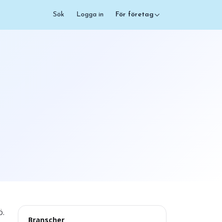
Sök
Logga in
För företag
ö.
Branscher