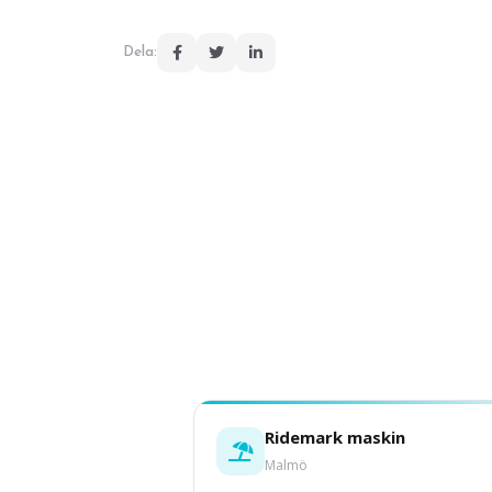
Dela:
Ridemark maskin
Malmö