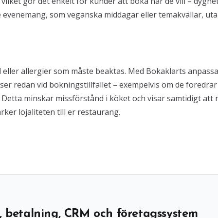
vilket gör det enkelt för kunder att boka när de vill – dygne
e evenemang, som veganska middagar eller temakvällar, ut
 eller allergier som måste beaktas. Med Bokaklarts anpass
er redan vid bokningstillfället – exempelvis om de föredrar
v. Detta minskar missförstånd i köket och visar samtidigt att n
rker lojaliteten till er restaurang.
, betalning, CRM och företagssystem