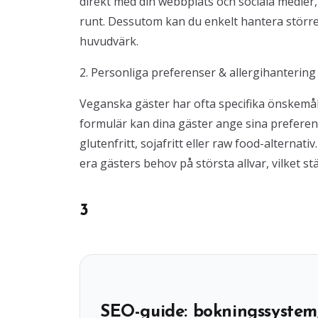
direkt med din webbplats och sociala medier, 
runt. Dessutom kan du enkelt hantera störr
huvudvärk.
2. Personliga preferenser & allergihantering
Veganska gäster har ofta specifika önskemål
formulär kan dina gäster ange sina preferens
glutenfritt, sojafritt eller raw food-alternati
era gästers behov på största allvar, vilket stä
3
SEO-guide: bokningssystem