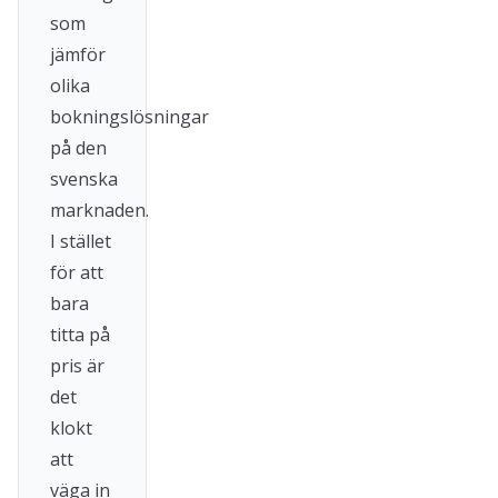
som
jämför
olika
bokningslösningar
på den
svenska
marknaden.
I stället
för att
bara
titta på
pris är
det
klokt
att
väga in