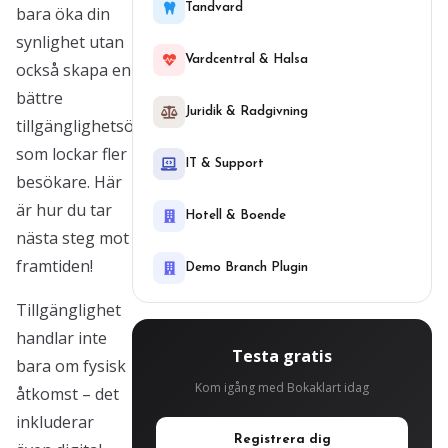
Tandvard
bara öka din
synlighet utan
Vardcentral & Halsa
också skapa en
bättre
Juridik & Radgivning
tillgänglighetsöversikt
som lockar fler
IT & Support
besökare. Här
är hur du tar
Hotell & Boende
nästa steg mot
framtiden!
Demo Branch Plugin
Tillgänglighet
handlar inte
Testa gratis
bara om fysisk
Kom igång med Bokaklart idag
åtkomst – det
inkluderar
Registrera dig