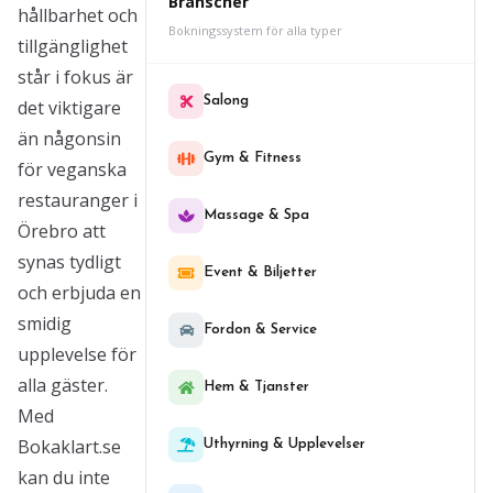
Branscher
hållbarhet och
Bokningssystem för alla typer
tillgänglighet
står i fokus är
Salong
det viktigare
än någonsin
Gym & Fitness
för veganska
restauranger i
Massage & Spa
Örebro att
synas tydligt
Event & Biljetter
och erbjuda en
smidig
Fordon & Service
upplevelse för
alla gäster.
Hem & Tjanster
Med
Bokaklart.se
Uthyrning & Upplevelser
kan du inte