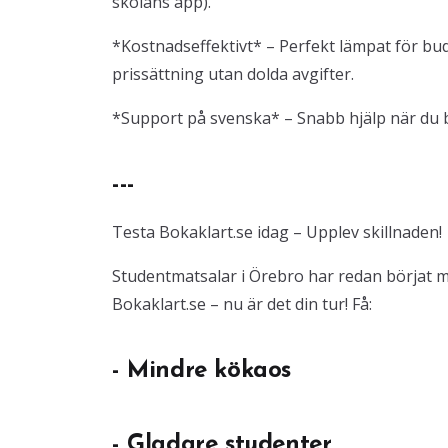
skolans app).
*Kostnadseffektivt* – Perfekt lämpat för b
prissättning utan dolda avgifter.
*Support på svenska* – Snabb hjälp när du b
---
Testa Bokaklart.se idag – Upplev skillnaden!
Studentmatsalar i Örebro har redan börjat 
Bokaklart.se – nu är det din tur! Få:
- Mindre kökaos
- Gladare studenter