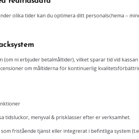
ed realtidsdata
der olika tider kan du optimera ditt personalschema – min
backsystem
 (om ni erbjuder betalmåltider), vilket sparar tid vid kassan
censioner om måltiderna för kontinuerlig kvalitetsförbättri
unktioner
 tidsluckor, menyval & prisklasser efter er verksamhet.
m fristående tjänst eller integrerat i befintliga system (t.e