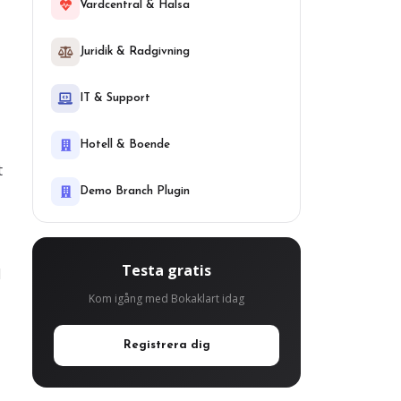
Vardcentral & Halsa
Juridik & Radgivning
IT & Support
Hotell & Boende
t
Demo Branch Plugin
Testa gratis
d
Kom igång med Bokaklart idag
Registrera dig