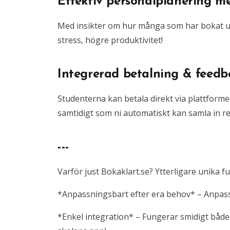
Effektiv personalplanering m
Med insikter om hur många som har bokat un
stress, högre produktivitet!
Integrerad betalning & feed
Studenterna kan betala direkt via plattformen
samtidigt som ni automatiskt kan samla in re
---
Varför just Bokaklart.se? Ytterligare unika f
*Anpassningsbart efter era behov* – Anpassa
*Enkel integration* – Fungerar smidigt både so