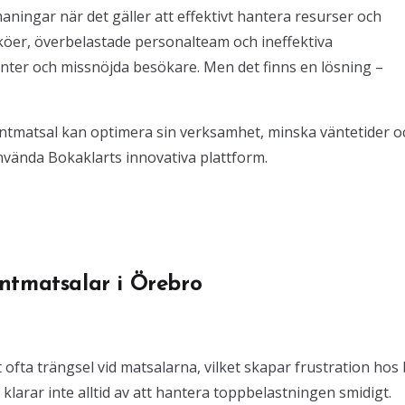
aningar när det gäller att effektivt hantera resurser och
köer, överbelastade personalteam och ineffektiva
enter och missnöjda besökare. Men det finns en lösning –
entmatsal kan optimera sin verksamhet, minska väntetider o
nvända Bokaklarts innovativa plattform.
ntmatsalar i Örebro
t ofta trängsel vid matsalarna, vilket skapar frustration hos
klarar inte alltid av att hantera toppbelastningen smidigt.