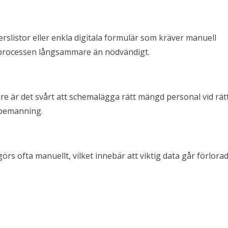
listor eller enkla digitala formulär som kräver manuell
r processen långsammare än nödvändigt.
are är det svårt att schemalägga rätt mängd personal vid rät
erbemanning.
örs ofta manuellt, vilket innebär att viktig data går förlora