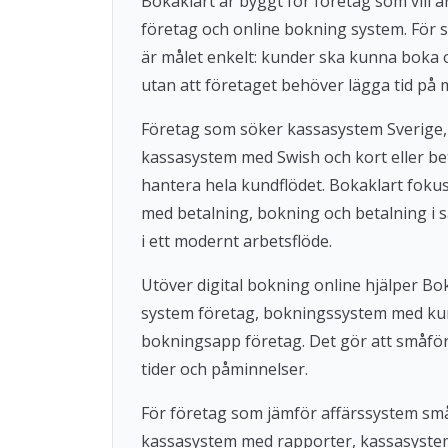
Bokaklart är byggt för företag som vil
företag och online bokning system. För s
är målet enkelt: kunder ska kunna boka
utan att företaget behöver lägga tid på 
Företag som söker kassasystem Sverige,
kassasystem med Swish och kort eller beta
hantera hela kundflödet. Bokaklart fok
med betalning, bokning och betalning i s
i ett modernt arbetsflöde.
Utöver digital bokning online hjälper 
system företag, bokningssystem med ku
bokningsapp företag. Det gör att småföre
tider och påminnelser.
För företag som jämför affärssystem små
kassasystem med rapporter, kassasystem u