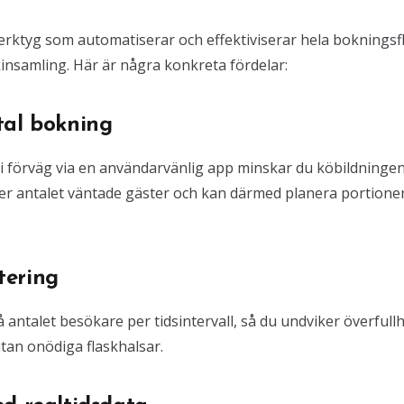
verktyg som automatiserar och effektiviserar hela bokningsf
kinsamling. Här är några konkreta fördelar:
tal bokning
 i förväg via en användarvänlig app minskar du köbildningen
över antalet väntade gäster och kan därmed planera portione
tering
å antalet besökare per tidsintervall, så du undviker överfull
an onödiga flaskhalsar.