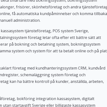
l arbeta smartare med bokningssystem, bokningssystem
alonger, frisörer, skönhetsföretag och andra tjänsteföreta
 online, få automatiska kundpåminnelser och komma tillbak
manuell administration.
 kassasystem tjänsteföretag, POS system Sverige,
lningssystem företag letar ofta efter ett bättre sätt att
userar på bokning och betalning system, bokningssystem
amma system och system för att ta betalt online och på plat
Bokaklart företag med kundhanteringssystem CRM, kundvård
ndregister, schemaläggning system företag och
tag kan ha bättre kontroll på kunder, anställda, arbeten,
företag, bokföring integration kassasystem, digitalt
tan startavgift Sverige eller billigaste kassasystem