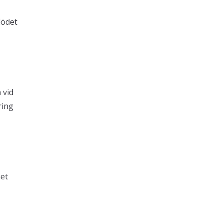
lödet
 vid
ring
het