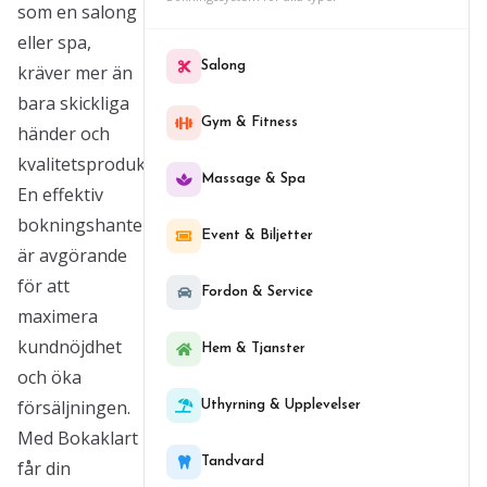
som en salong
eller spa,
Salong
kräver mer än
bara skickliga
Gym & Fitness
händer och
kvalitetsprodukter.
Massage & Spa
En effektiv
bokningshantering
Event & Biljetter
är avgörande
för att
Fordon & Service
maximera
kundnöjdhet
Hem & Tjanster
och öka
försäljningen.
Uthyrning & Upplevelser
Med Bokaklart
Tandvard
får din