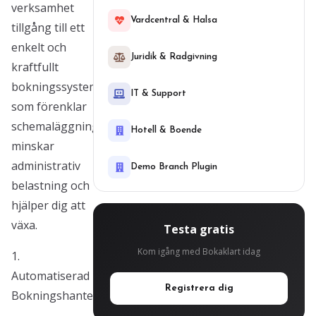
verksamhet
Vardcentral & Halsa
tillgång till ett
enkelt och
Juridik & Radgivning
kraftfullt
bokningssystem
IT & Support
som förenklar
schemaläggning,
Hotell & Boende
minskar
administrativ
Demo Branch Plugin
belastning och
hjälper dig att
växa.
Testa gratis
Kom igång med Bokaklart idag
1.
Automatiserad
Registrera dig
Bokningshantering