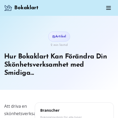
Bokaklart
Artikel
2 min lästid
Hur Bokaklart Kan Förändra Din
Skönhetsverksamhet med
Smidiga...
Att driva en
Branscher
skönhetsverksamhet,
Bokningssystem för alla typer