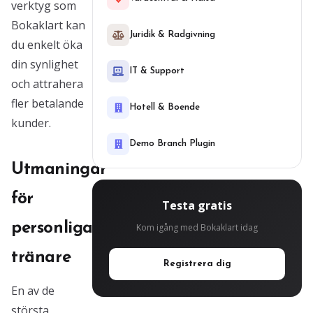
verktyg som
Bokaklart kan
Juridik & Radgivning
du enkelt öka
din synlighet
IT & Support
och attrahera
fler betalande
Hotell & Boende
kunder.
Demo Branch Plugin
Utmaningar
för
Testa gratis
personliga
Kom igång med Bokaklart idag
tränare
Registrera dig
En av de
största