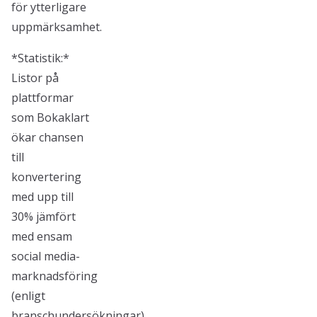
för ytterligare
uppmärksamhet.
*Statistik:*
Listor på
plattformar
som Bokaklart
ökar chansen
till
konvertering
med upp till
30% jämfört
med ensam
social media-
marknadsföring
(enligt
branschundersökningar).