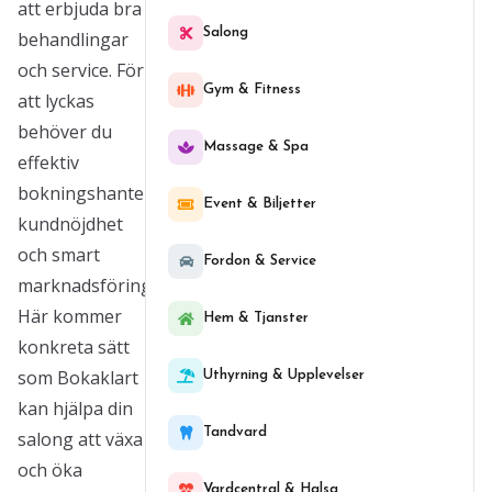
att erbjuda bra
Salong
behandlingar
och service. För
Gym & Fitness
att lyckas
behöver du
Massage & Spa
effektiv
bokningshantering,
Event & Biljetter
kundnöjdhet
och smart
Fordon & Service
marknadsföring.
Här kommer
Hem & Tjanster
konkreta sätt
som Bokaklart
Uthyrning & Upplevelser
kan hjälpa din
Tandvard
salong att växa
och öka
Vardcentral & Halsa