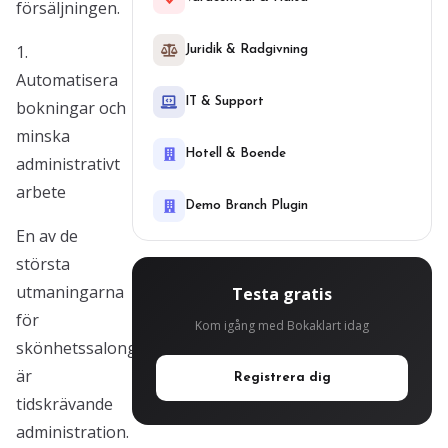
försäljningen.
1.
Juridik & Radgivning
Automatisera
IT & Support
bokningar och
minska
Hotell & Boende
administrativt
arbete
Demo Branch Plugin
En av de
största
utmaningarna
Testa gratis
för
Kom igång med Bokaklart idag
skönhetssalonger
är
Registrera dig
tidskrävande
administration.