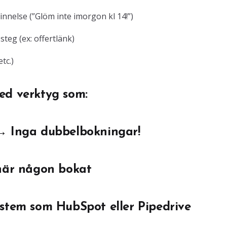
nnelse (”Glöm inte imorgon kl 14!”)
steg (ex: offertlänk)
tc.)
ed verktyg som:
 → Inga dubbelbokningar!
 när någon bokat
ystem som HubSpot eller Pipedrive