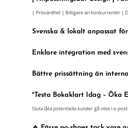
| Prisvärdhet | Billigare än konkurrenter |
Svenska & lokalt anpassat för
Enklare integration med sve
Bättre prissättning än interna
*Testa Bokaklart Idag – Öka
Sluta låta potentiella kunder gå vilse i e-po
🔹 Färre no-shows tack vare 