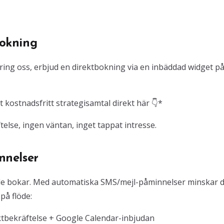
okning
er ring oss, erbjud en direktbokning via en inbäddad widget på
t kostnadsfritt strategisamtal direkt här 👇*
lse, ingen väntan, inget tappat intresse.
nnelser
de bokar. Med automatiska SMS/mejl-påminnelser minskar 
å flöde:
ktbekräftelse + Google Calendar-inbjudan