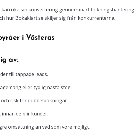
er kan öka sin konvertering genom smart bokningshantering
 och hur Bokaklart.se skiljer sig från konkurrenterna.
yråer i Västerås
g av:
r till tappade leads.
agemang eller tydlig nästa steg.
 och risk för dubbelbokningar.
 innan de blir kunder.
ägre omsättning än vad som vore möjligt.