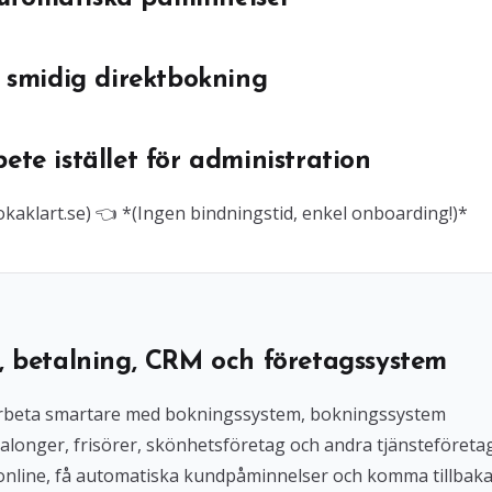
 smidig direktbokning
bete istället för administration
bokaklart.se) 👈 *(Ingen bindningstid, enkel onboarding!)*
, betalning, CRM och företagssystem
l arbeta smartare med bokningssystem, bokningssystem
alonger, frisörer, skönhetsföretag och andra tjänsteföreta
 online, få automatiska kundpåminnelser och komma tillbak