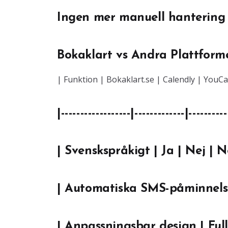
Ingen mer manuell hantering –
Bokaklart vs Andra Plattfor
| Funktion | Bokaklart.se | Calendly | You
|------------------|-------------|----------
| Svenskspråkigt | Ja | Nej | N
| Automatiska SMS-påminnelser
| Anpassningsbar design | Full