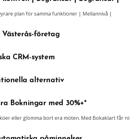
 Dyrare plan för samma funktioner | Mellannivå |
 Västerås-företag
nska CRM-system
tionella alternativ
 Era Bokningar med 30%+*
stköer eller glömma bort era möten. Med Bokaklart får ni:
automatiska påminnelser