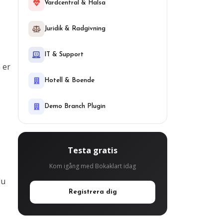
Vardcentral & Halsa
Juridik & Radgivning
IT & Support
 er
Hotell & Boende
Demo Branch Plugin
Testa gratis
Kom igång med Bokaklart idag
du
Registrera dig