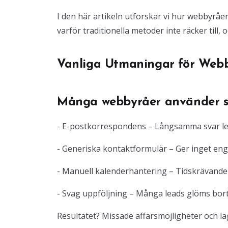
I den här artikeln utforskar vi hur webbyrå
varför traditionella metoder inte räcker till,
Vanliga Utmaningar för Webb
Många webbyråer använder si
- E-postkorrespondens – Långsamma svar lede
- Generiska kontaktformulär – Ger inget eng
- Manuell kalenderhantering – Tidskrävande
- Svag uppföljning – Många leads glöms bort
Resultatet? Missade affärsmöjligheter och l