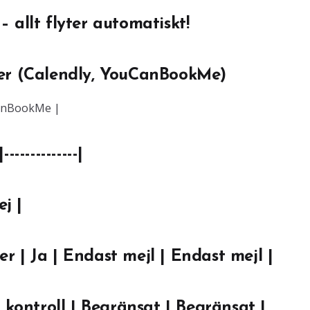
 allt flyter automatiskt!
mer (Calendly, YouCanBookMe)
CanBookMe |
|--------------|
ej |
 | Ja | Endast mejl | Endast mejl |
 kontroll | Begränsat | Begränsat |