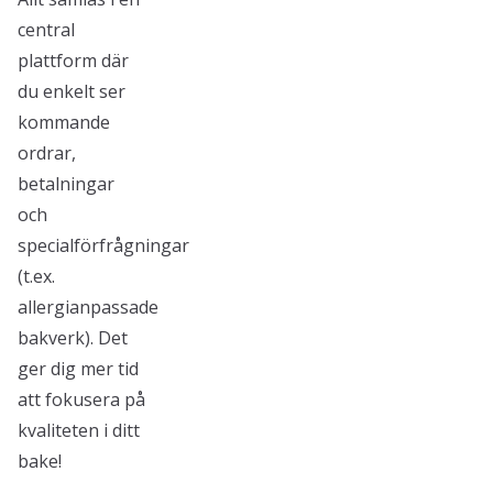
central
plattform där
du enkelt ser
kommande
ordrar,
betalningar
och
specialförfrågningar
(t.ex.
allergianpassade
bakverk). Det
ger dig mer tid
att fokusera på
kvaliteten i ditt
bake!