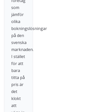
företag
som
jämför
olika
bokningslösningar
på den
svenska
marknaden.
I stället
för att
bara
titta på
pris är
det
klokt
att