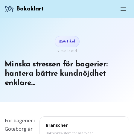
Bokaklart
Artikel
2 min lästid
Minska stressen för bagerier:
hantera bättre kundnöjdhet
enklare...
För bagerier i
Branscher
Göteborg är
Bokningssystem för alla typer