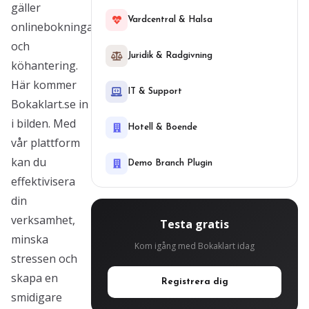
gäller
Vardcentral & Halsa
onlinebokningar
och
Juridik & Radgivning
köhantering.
Här kommer
IT & Support
Bokaklart.se in
i bilden. Med
Hotell & Boende
vår plattform
kan du
Demo Branch Plugin
effektivisera
din
verksamhet,
Testa gratis
minska
Kom igång med Bokaklart idag
stressen och
skapa en
Registrera dig
smidigare