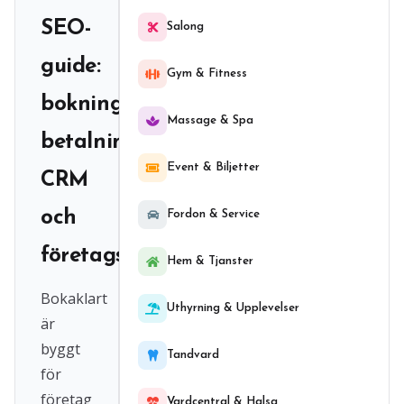
SEO-
Salong
guide:
Gym & Fitness
bokningssystem,
Massage & Spa
betalning,
Event & Biljetter
CRM
och
Fordon & Service
företagssystem
Hem & Tjanster
Bokaklart
Uthyrning & Upplevelser
är
byggt
Tandvard
för
företag
Vardcentral & Halsa