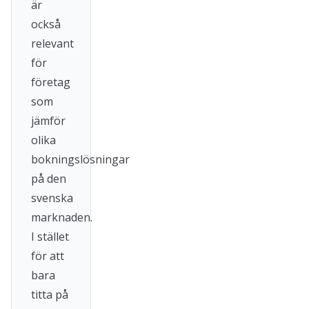
är
också
relevant
för
företag
som
jämför
olika
bokningslösningar
på den
svenska
marknaden.
I stället
för att
bara
titta på