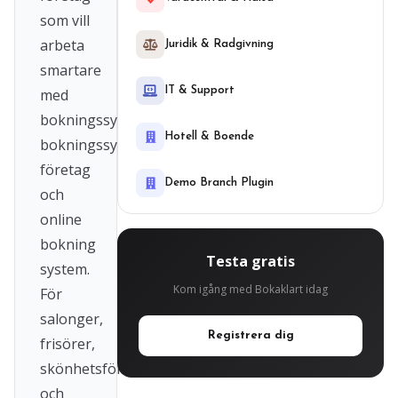
som vill
arbeta
Juridik & Radgivning
smartare
IT & Support
med
bokningssystem,
Hotell & Boende
bokningssystem
företag
Demo Branch Plugin
och
online
bokning
Testa gratis
system.
Kom igång med Bokaklart idag
För
salonger,
Registrera dig
frisörer,
skönhetsföretag
och