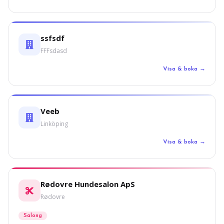
ssfsdf
FFFsdasd
Visa & boka →
Veeb
Linköping
Visa & boka →
Rødovre Hundesalon ApS
Rødovre
Salong