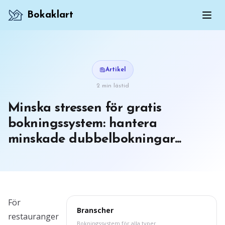
Bokaklart
Artikel
2 min lästid
Minska stressen för gratis
bokningssystem: hantera
minskade dubbelbokningar...
För
Branscher
restauranger
Bokningssystem för alla typer