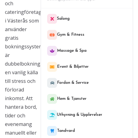
och
cateringföretag
Salong
i Västerås som
använder
Gym & Fitness
gratis
bokningssystem
Massage & Spa
är
dubbelbokningar
Event & Biljetter
en vanlig källa
till stress och
Fordon & Service
förlorad
inkomst. Att
Hem & Tjanster
hantera bord,
tider och
Uthyrning & Upplevelser
evenemang
Tandvard
manuellt eller