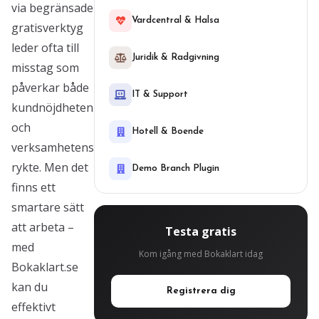
via begränsade
Vardcentral & Halsa
gratisverktyg
leder ofta till
Juridik & Radgivning
misstag som
påverkar både
IT & Support
kundnöjdheten
och
Hotell & Boende
verksamhetens
rykte. Men det
Demo Branch Plugin
finns ett
smartare sätt
att arbeta –
Testa gratis
med
Kom igång med Bokaklart idag
Bokaklart.se
kan du
Registrera dig
effektivt