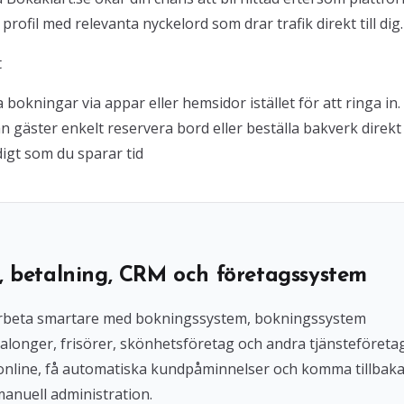
rofil med relevanta nyckelord som drar trafik direkt till dig.
t
okningar via appar eller hemsidor istället för att ringa in
gäster enkelt reservera bord eller beställa bakverk direkt
idigt som du sparar tid
, betalning, CRM och företagssystem
l arbeta smartare med bokningssystem, bokningssystem
alonger, frisörer, skönhetsföretag och andra tjänsteföreta
 online, få automatiska kundpåminnelser och komma tillbak
manuell administration.