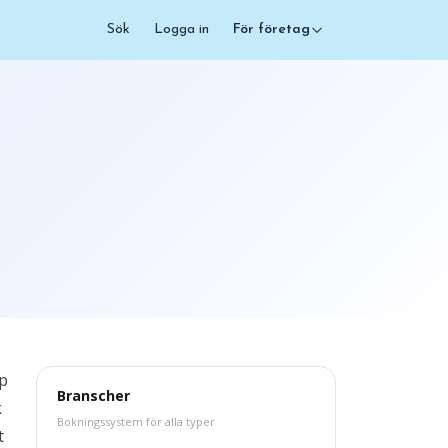
Sök
Logga in
För företag
pp
Branscher
k
Bokningssystem för alla typer
t