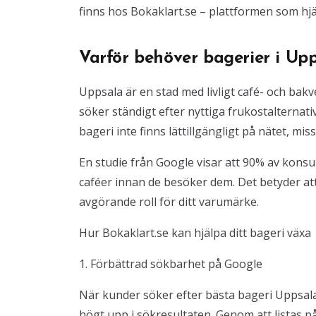
finns hos Bokaklart.se – plattformen som hjälp
Varför behöver bagerier i Upp
Uppsala är en stad med livligt café- och bak
söker ständigt efter nyttiga frukostalternativ, 
bageri inte finns lättillgängligt på nätet, mi
En studie från Google visar att 90% av kons
caféer innan de besöker dem. Det betyder att
avgörande roll för ditt varumärke.
Hur Bokaklart.se kan hjälpa ditt bageri växa
1. Förbättrad sökbarhet på Google
När kunder söker efter bästa bageri Uppsala e
högt upp i sökresultaten. Genom att listas p