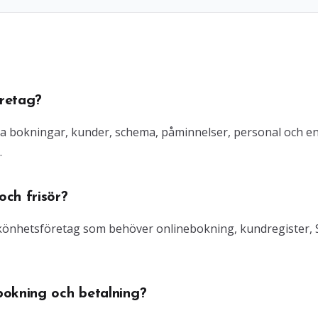
retag?
ra bokningar, kunder, schema, påminnelser, personal och e
.
ch frisör?
 skönhetsföretag som behöver onlinebokning, kundregister,
bokning och betalning?