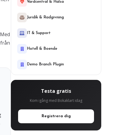
Vardcentral & Halsa
Juridik & Radgivning
. Med
IT & Support
 från
Hotell & Boende
Demo Branch Plugin
Testa gratis
Kom igång med Bokaklart idag
g
Registrera dig
a