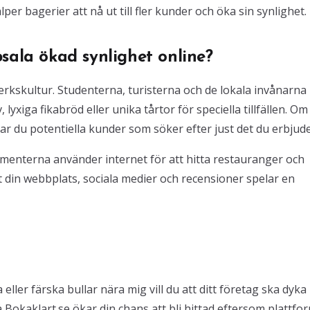
er bagerier att nå ut till fler kunder och öka sin synlighet.
sala ökad synlighet online?
verkskultur. Studenterna, turisterna och de lokala invånarna
lyxiga fikabröd eller unika tårtor för speciella tillfällen. Om 
ssar du potentiella kunder som söker efter just det du erbjude
umenterna använder internet för att hitta restauranger och
 din webbplats, sociala medier och recensioner spelar en
ller färska bullar nära mig vill du att ditt företag ska dyka
å Bokaklart.se ökar din chans att bli hittad eftersom plattf