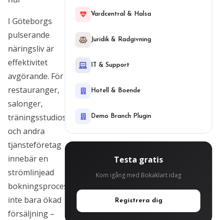
Vardcentral & Halsa
I Göteborgs
pulserande
Juridik & Radgivning
näringsliv är
effektivitet
IT & Support
avgörande. För
restauranger,
Hotell & Boende
salonger,
träningsstudios
Demo Branch Plugin
och andra
tjänsteföretag
innebär en
Testa gratis
strömlinjead
Kom igång med Bokaklart idag
bokningsprocess
inte bara ökad
Registrera dig
försäljning –