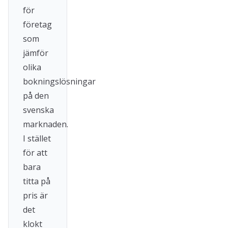
för
företag
som
jämför
olika
bokningslösningar
på den
svenska
marknaden.
I stället
för att
bara
titta på
pris är
det
klokt