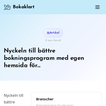
Bokaklart
Artikel
2 min lästid
Nyckeln till bättre
bokningsprogram med egen
hemsida för...
Nyckeln till
Branscher
bättre
Bokningssystem för alla typer