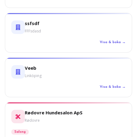
ssfsdf
FFFsdasd
Visa & boka →
Veeb
Linköping
Visa & boka →
Rødovre Hundesalon ApS
Rødovre
Salong