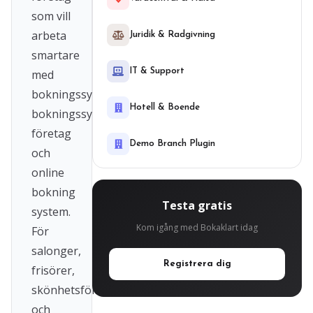
som vill
arbeta
Juridik & Radgivning
smartare
IT & Support
med
bokningssystem,
Hotell & Boende
bokningssystem
företag
Demo Branch Plugin
och
online
bokning
Testa gratis
system.
Kom igång med Bokaklart idag
För
salonger,
Registrera dig
frisörer,
skönhetsföretag
och