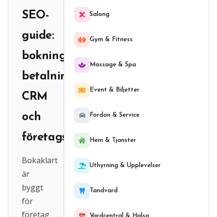
SEO-
Salong
guide:
Gym & Fitness
bokningssystem,
Massage & Spa
betalning,
Event & Biljetter
CRM
och
Fordon & Service
företagssystem
Hem & Tjanster
Bokaklart
Uthyrning & Upplevelser
är
byggt
Tandvard
för
företag
Vardcentral & Halsa