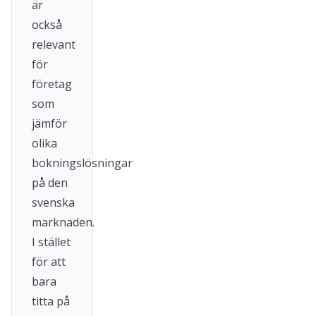
är
också
relevant
för
företag
som
jämför
olika
bokningslösningar
på den
svenska
marknaden.
I stället
för att
bara
titta på