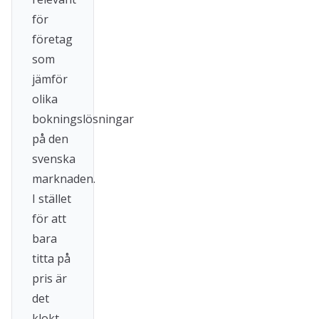
för
företag
som
jämför
olika
bokningslösningar
på den
svenska
marknaden.
I stället
för att
bara
titta på
pris är
det
klokt