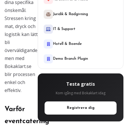
dina specifika
önskemål.
Juridik & Radgivning
Stressen kring
mat, dryck och
IT & Support
logistik kan lätt
bli
Hotell & Boende
överväldigande,
men med
Demo Branch Plugin
Bokaklart.se
blir processen
enkel och
Testa gratis
effektiv.
Kom igång med Bokaklart idag
Varför
Registrera dig
eventcatering