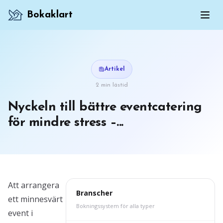
Bokaklart
Artikel
2 min lästid
Nyckeln till bättre eventcatering
för mindre stress –...
Att arrangera
Branscher
ett minnesvärt
Bokningssystem för alla typer
event i