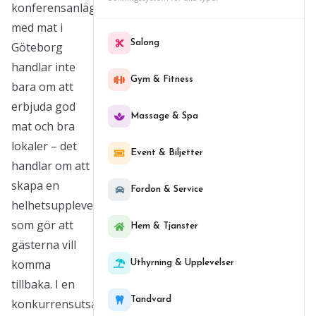
konferensanläggning
med mat i
Salong
Göteborg
handlar inte
Gym & Fitness
bara om att
erbjuda god
Massage & Spa
mat och bra
lokaler – det
Event & Biljetter
handlar om att
skapa en
Fordon & Service
helhetsupplevelse
som gör att
Hem & Tjanster
gästerna vill
komma
Uthyrning & Upplevelser
tillbaka. I en
Tandvard
konkurrensutsatt