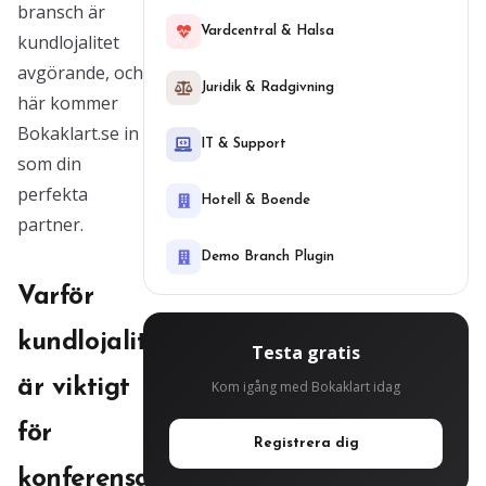
bransch är
Vardcentral & Halsa
kundlojalitet
avgörande, och
Juridik & Radgivning
här kommer
Bokaklart.se in
IT & Support
som din
perfekta
Hotell & Boende
partner.
Demo Branch Plugin
Varför
kundlojalitet
Testa gratis
är viktigt
Kom igång med Bokaklart idag
för
Registrera dig
konferensanläggningar