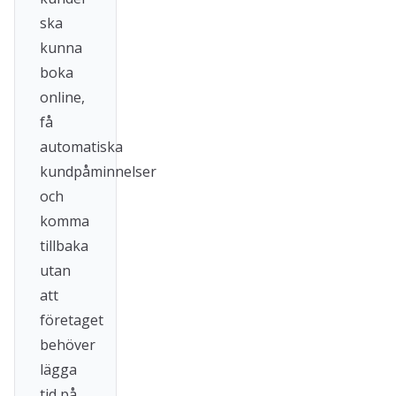
ska
kunna
boka
online,
få
automatiska
kundpåminnelser
och
komma
tillbaka
utan
att
företaget
behöver
lägga
tid på