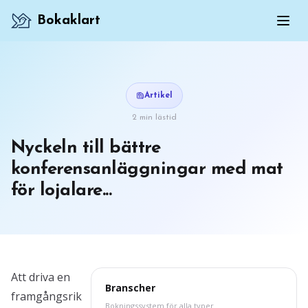
Bokaklart
Artikel
2 min lästid
Nyckeln till bättre
konferensanläggningar med mat
för lojalare...
Att driva en
Branscher
framgångsrik
Bokningssystem för alla typer