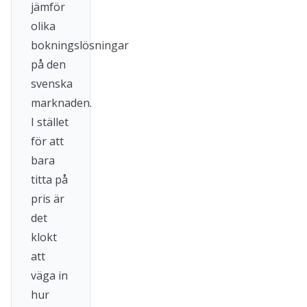
jämför
olika
bokningslösningar
på den
svenska
marknaden.
I stället
för att
bara
titta på
pris är
det
klokt
att
väga in
hur