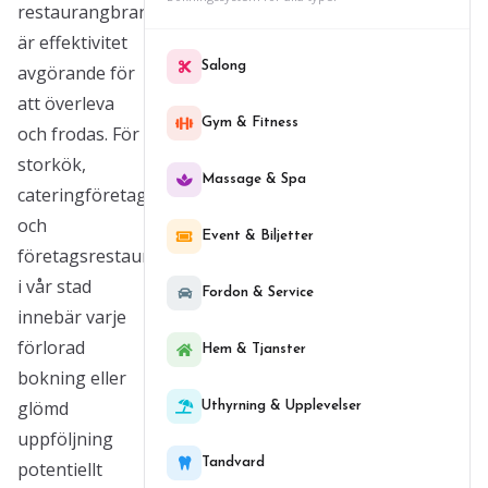
restaurangbransch
är effektivitet
Salong
avgörande för
att överleva
Gym & Fitness
och frodas. För
storkök,
Massage & Spa
cateringföretag
och
Event & Biljetter
företagsrestauranger
i vår stad
Fordon & Service
innebär varje
förlorad
Hem & Tjanster
bokning eller
glömd
Uthyrning & Upplevelser
uppföljning
Tandvard
potentiellt