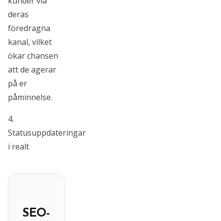
kunder via
deras
föredragna
kanal, vilket
ökar chansen
att de agerar
på er
påminnelse.
4.
Statusuppdateringar
i realt
SEO-