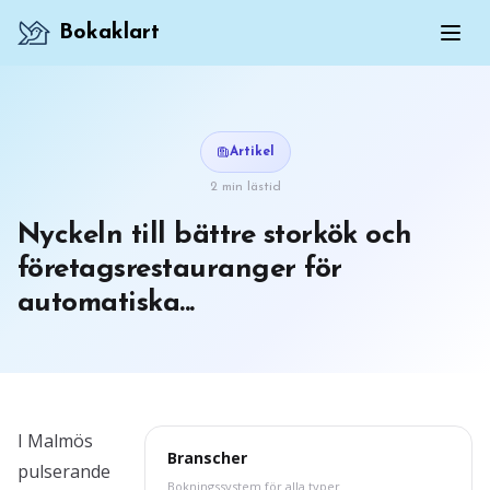
Bokaklart
Artikel
2 min lästid
Nyckeln till bättre storkök och
företagsrestauranger för
automatiska...
I Malmös
Branscher
pulserande
Bokningssystem för alla typer