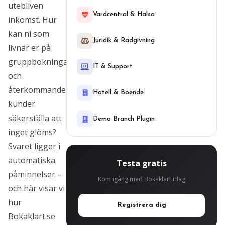
utebliven
Vardcentral & Halsa
inkomst. Hur
kan ni som
Juridik & Radgivning
livnär er på
gruppbokningar
IT & Support
och
återkommande
Hotell & Boende
kunder
säkerställa att
Demo Branch Plugin
inget glöms?
Svaret ligger i
automatiska
Testa gratis
påminnelser –
Kom igång med Bokaklart idag
och här visar vi
hur
Registrera dig
Bokaklart.se