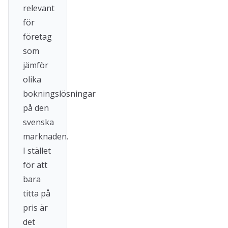
relevant
för
företag
som
jämför
olika
bokningslösningar
på den
svenska
marknaden.
I stället
för att
bara
titta på
pris är
det