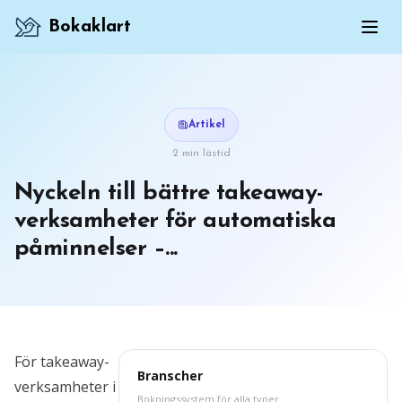
Bokaklart
Artikel
2 min lästid
Nyckeln till bättre takeaway-
verksamheter för automatiska
påminnelser –...
För takeaway-
Branscher
verksamheter i
Bokningssystem för alla typer