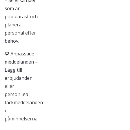
– Se vilka tider
som är
populärast och
planera
personal efter
behov.
💬 Anpassade
meddelanden –
Lägg till
erbjudanden
eller
personliga
tackmeddelanden
i
påminnelserna.