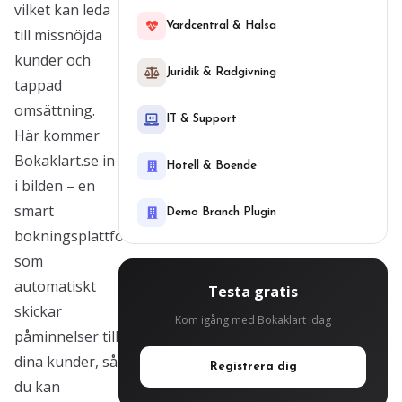
vilket kan leda
Vardcentral & Halsa
till missnöjda
kunder och
Juridik & Radgivning
tappad
omsättning.
IT & Support
Här kommer
Bokaklart.se in
Hotell & Boende
i bilden – en
smart
Demo Branch Plugin
bokningsplattform
som
automatiskt
Testa gratis
skickar
Kom igång med Bokaklart idag
påminnelser till
dina kunder, så
Registrera dig
du kan