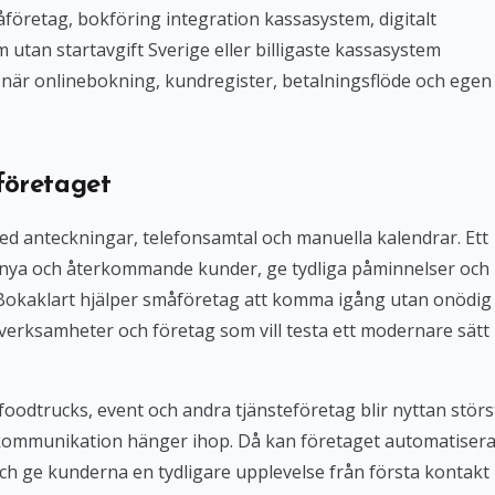
företag, bokföring integration kassasystem, digitalt
tan startavgift Sverige eller billigaste kassasystem
iv när onlinebokning, kundregister, betalningsflöde och egen
företaget
med anteckningar, telefonsamtal och manuella kalendrar. Ett
 nya och återkommande kunder, ge tydliga påminnelser och
. Bokaklart hjälper småföretag att komma igång utan onödig
verksamheter och företag som vill testa ett modernare sätt
foodtrucks, event och andra tjänsteföretag blir nyttan störs
kommunikation hänger ihop. Då kan företaget automatiser
ch ge kunderna en tydligare upplevelse från första kontakt