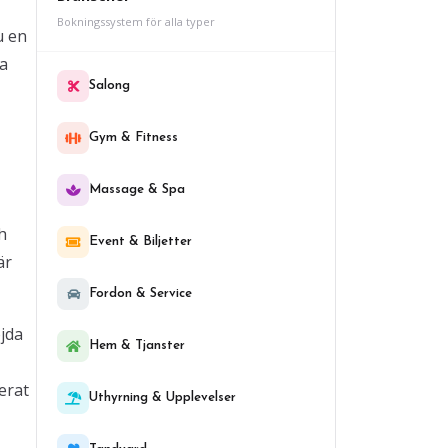
Bokningssystem för alla typer
u en
ta
Salong
Gym & Fitness
Massage & Spa
h
Event & Biljetter
är
Fordon & Service
jda
Hem & Tjanster
erat
Uthyrning & Upplevelser