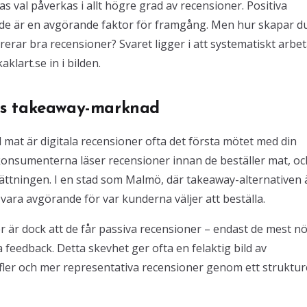
as val påverkas i allt högre grad av recensioner. Positiva
; de är en avgörande faktor för framgång. Men hur skapar d
ar bra recensioner? Svaret ligger i att systematiskt arbe
art.se in i bilden.
ös takeaway-marknad
mat är digitala recensioner ofta det första mötet med din
 konsumenterna läser recensioner innan de beställer mat, oc
ttningen. I en stad som Malmö, där takeaway-alternativen 
vara avgörande för var kunderna väljer att beställa.
är dock att de får passiva recensioner – endast de mest nö
a feedback. Detta skevhet ger ofta en felaktig bild av
fler och mer representativa recensioner genom ett struktur