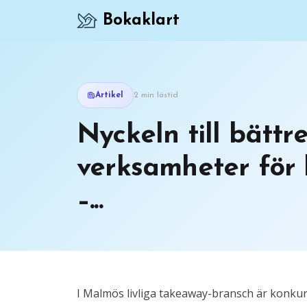
Bokaklart
Artikel
2 min lästid
Nyckeln till bättr
verksamheter för 
–...
I Malmös livliga takeaway-bransch är konkurr