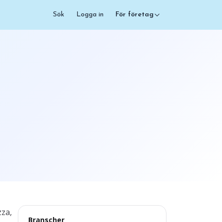
Sök
Logga in
För företag
zza,
Branscher