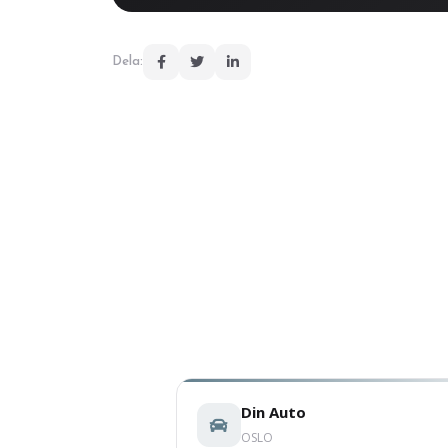
Dela:
Din Auto
OSLO