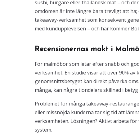
sushi, burgare eller thailändsk mat – och der
omdömen är inte längre bara trevligt att ha
takeaway-verksamhet som konsekvent generer
med kundupplevelsen – och här kommer Bokakl
Recensionernas makt i Malm
För malmöbor som letar efter snabb och god 
verksamhet. En studie visar att över 90% av
genomsnittsbetyget kan direkt påverka omsä
många, kan några tiondelars skillnad i betyg 
Problemet för många takeaway-restauranger 
eller missnöjda kunderna tar sig tid att lämn
verksamheten. Lösningen? Aktivt arbeta för 
system.