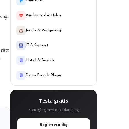
Tandvard
away-
Vardcentral & Halsa
Juridik & Radgivning
IT & Support
 rätt
a
Hotell & Boende
Demo Branch Plugin
Testa gratis
Kom igång med Bokaklart idag
Registrera dig