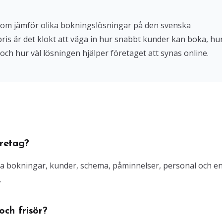
 som jämför olika bokningslösningar på den svenska
 pris är det klokt att väga in hur snabbt kunder kan boka, hu
och hur väl lösningen hjälper företaget att synas online.
retag?
ra bokningar, kunder, schema, påminnelser, personal och e
.
ch frisör?