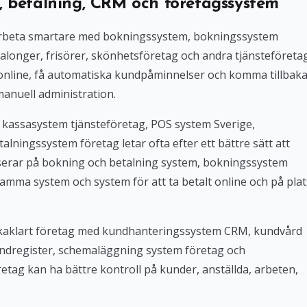
, betalning, CRM och företagssystem
l arbeta smartare med bokningssystem, bokningssystem
alonger, frisörer, skönhetsföretag och andra tjänsteföreta
 online, få automatiska kundpåminnelser och komma tillbak
manuell administration.
 kassasystem tjänsteföretag, POS system Sverige,
lningssystem företag letar ofta efter ett bättre sätt att
userar på bokning och betalning system, bokningssystem
amma system och system för att ta betalt online och på plat
Bokaklart företag med kundhanteringssystem CRM, kundvård
ndregister, schemaläggning system företag och
tag kan ha bättre kontroll på kunder, anställda, arbeten,