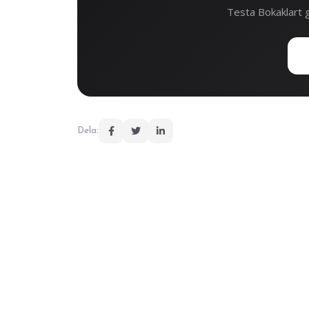
Testa Bokaklart g
Dela: