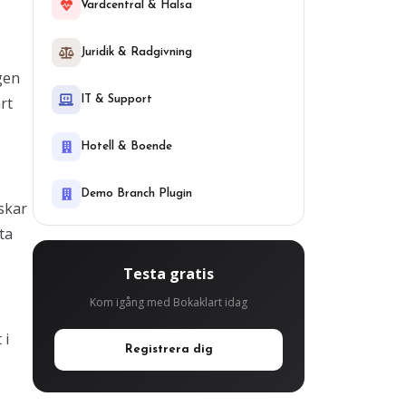
Vardcentral & Halsa
Juridik & Radgivning
gen
rt
IT & Support
Hotell & Boende
Demo Branch Plugin
skar
ta
Testa gratis
Kom igång med Bokaklart idag
 i
Registrera dig