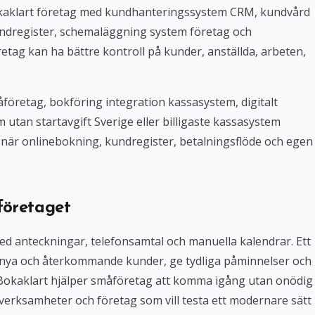
Bokaklart företag med kundhanteringssystem CRM, kundvård
ndregister, schemaläggning system företag och
tag kan ha bättre kontroll på kunder, anställda, arbeten,
företag, bokföring integration kassasystem, digitalt
tan startavgift Sverige eller billigaste kassasystem
iv när onlinebokning, kundregister, betalningsflöde och egen
företaget
med anteckningar, telefonsamtal och manuella kalendrar. Ett
 nya och återkommande kunder, ge tydliga påminnelser och
. Bokaklart hjälper småföretag att komma igång utan onödig
verksamheter och företag som vill testa ett modernare sätt