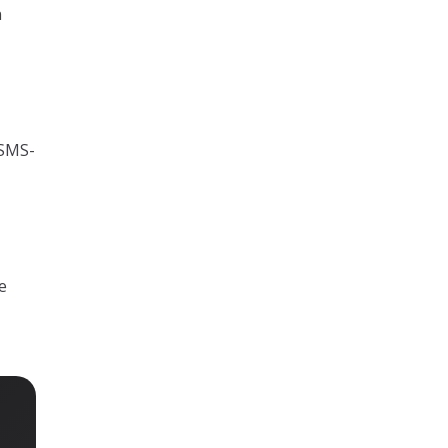
n
 SMS-
e