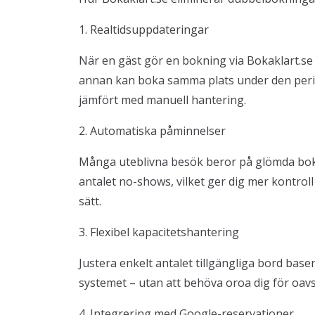
1. Realtidsuppdateringar
När en gäst gör en bokning via Bokaklart.se 
annan kan boka samma plats under den period
jämfört med manuell hantering.
2. Automatiska påminnelser
Många uteblivna besök beror på glömda bo
antalet no-shows, vilket ger dig mer kontroll 
sätt.
3. Flexibel kapacitetshantering
Justera enkelt antalet tillgängliga bord base
systemet – utan att behöva oroa dig för oavs
4. Integrering med Google-reservationer