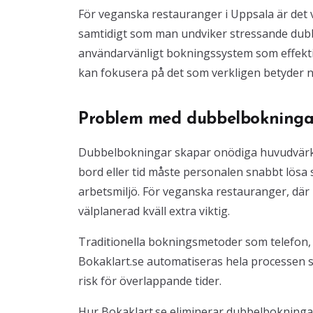
För veganska restauranger i Uppsala är det 
samtidigt som man undviker stressande dubb
användarvänligt bokningssystem som effektiv
kan fokusera på det som verkligen betyder n
Problem med dubbelbokningar
Dubbelbokningar skapar onödiga huvudvärk 
bord eller tid måste personalen snabbt lösa s
arbetsmiljö. För veganska restauranger, där 
välplanerad kväll extra viktig.
Traditionella bokningsmetoder som telefon, 
Bokaklart.se automatiseras hela processen så 
risk för överlappande tider.
Hur Bokaklart.se eliminerar dubbelbokninga