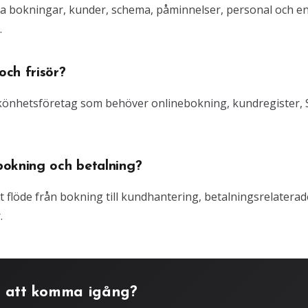
ra bokningar, kunder, schema, påminnelser, personal och e
.
ch frisör?
 skönhetsföretag som behöver onlinebokning, kundregister,
bokning och betalning?
gt flöde från bokning till kundhantering, betalningsrelaterad
.
 att komma igång?