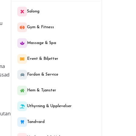
Salong
du
Gym & Fitness
Massage & Spa
Event & Biljetter
ma
essad
Fordon & Service
Hem & Tjanster
Uthyrning & Upplevelser
 utan
Tandvard