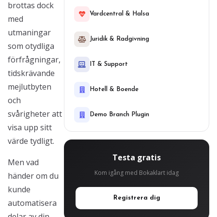
brottas dock
Vardcentral & Halsa
med
utmaningar
Juridik & Radgivning
som otydliga
förfrågningar,
IT & Support
tidskrävande
mejlutbyten
Hotell & Boende
och
svårigheter att
Demo Branch Plugin
visa upp sitt
värde tydligt.
Testa gratis
Men vad
Kom igång med Bokaklart idag
händer om du
kunde
Registrera dig
automatisera
delar av din