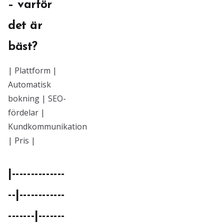
– varför
det är
bäst?
| Plattform |
Automatisk
bokning | SEO-
fördelar |
Kundkommunikation
| Pris |
|--------------
--|------------
-------|-------