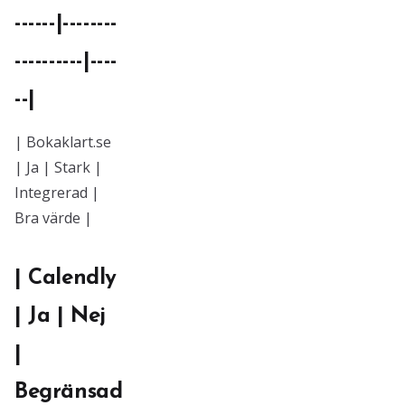
------|--------
----------|----
--|
| Bokaklart.se
| Ja | Stark |
Integrerad |
Bra värde |
| Calendly
| Ja | Nej
|
Begränsad