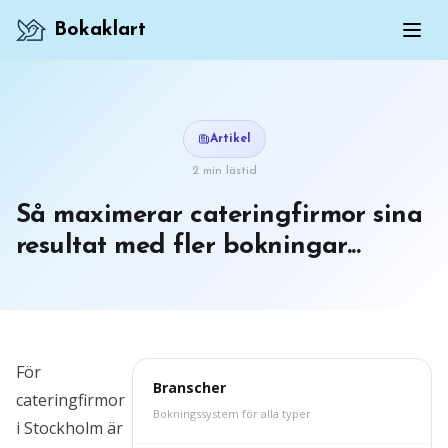
Bokaklart
Artikel
2 min lästid
Så maximerar cateringfirmor sina
resultat med fler bokningar...
För
Branscher
cateringfirmor
Bokningssystem för alla typer
i Stockholm är