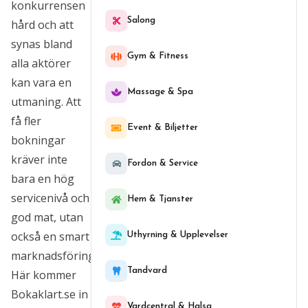
konkurrensen
Salong
hård och att
synas bland
Gym & Fitness
alla aktörer
kan vara en
Massage & Spa
utmaning. Att
få fler
Event & Biljetter
bokningar
kräver inte
Fordon & Service
bara en hög
servicenivå och
Hem & Tjanster
god mat, utan
också en smart
Uthyrning & Upplevelser
marknadsföringsstrategi.
Tandvard
Här kommer
Bokaklart.se in
Vardcentral & Halsa