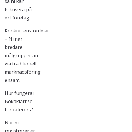
så ni kan
fokusera på
ert företag.
Konkurrensfördelar
– Ni når
bredare
målgrupper än
via traditionell
marknadsföring
ensam.
Hur fungerar
Bokaklart.se
för caterers?
När ni
registrerar er