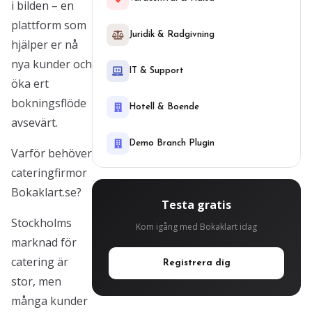
i bilden – en
plattform som
Juridik & Radgivning
hjälper er nå
nya kunder och
IT & Support
öka ert
bokningsflöde
Hotell & Boende
avsevärt.
Demo Branch Plugin
Varför behöver
cateringfirmor
Bokaklart.se?
Testa gratis
Stockholms
Kom igång med Bokaklart idag
marknad för
catering är
Registrera dig
stor, men
många kunder