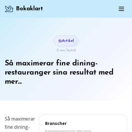
Bokaklart
Artikel
2 min lästid
Så maximerar fine dining-
restauranger sina resultat med
mer...
Så maximerar
Branscher
fine dining-
Bokningssystem för alla typer