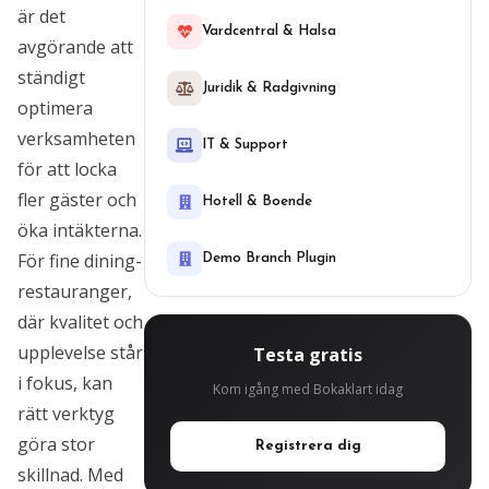
är det
Vardcentral & Halsa
avgörande att
ständigt
Juridik & Radgivning
optimera
verksamheten
IT & Support
för att locka
fler gäster och
Hotell & Boende
öka intäkterna.
För fine dining-
Demo Branch Plugin
restauranger,
där kvalitet och
upplevelse står
Testa gratis
i fokus, kan
Kom igång med Bokaklart idag
rätt verktyg
göra stor
Registrera dig
skillnad. Med