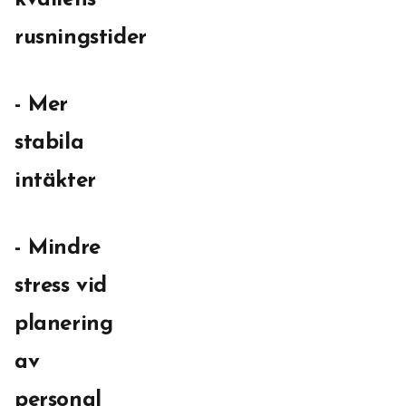
kvällens
rusningstider
- Mer
stabila
intäkter
- Mindre
stress vid
planering
av
personal