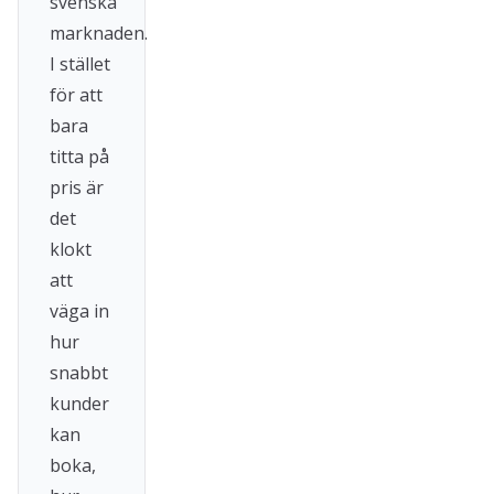
svenska
marknaden.
I stället
för att
bara
titta på
pris är
det
klokt
att
väga in
hur
snabbt
kunder
kan
boka,