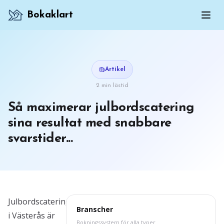
Bokaklart
Artikel
2 min lästid
Så maximerar julbordscatering
sina resultat med snabbare
svarstider...
Julbordscatering
Branscher
i Västerås är
Bokningssystem för alla typer