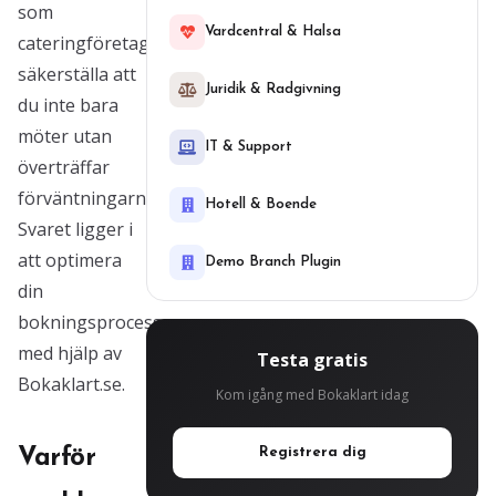
som
Vardcentral & Halsa
cateringföretag
säkerställa att
Juridik & Radgivning
du inte bara
möter utan
IT & Support
överträffar
förväntningarna?
Hotell & Boende
Svaret ligger i
att optimera
Demo Branch Plugin
din
bokningsprocess
med hjälp av
Testa gratis
Bokaklart.se.
Kom igång med Bokaklart idag
Varför
Registrera dig