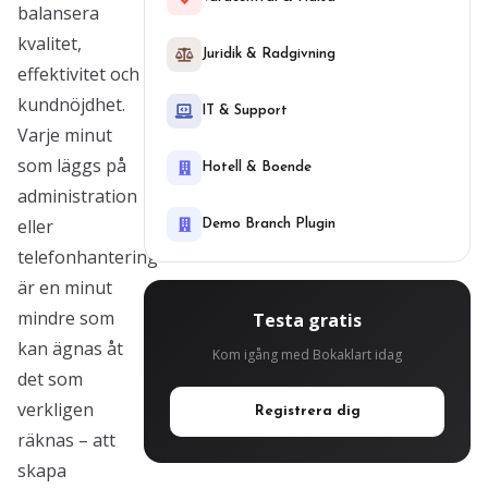
balansera
kvalitet,
Juridik & Radgivning
effektivitet och
kundnöjdhet.
IT & Support
Varje minut
som läggs på
Hotell & Boende
administration
eller
Demo Branch Plugin
telefonhantering
är en minut
mindre som
Testa gratis
kan ägnas åt
Kom igång med Bokaklart idag
det som
verkligen
Registrera dig
räknas – att
skapa