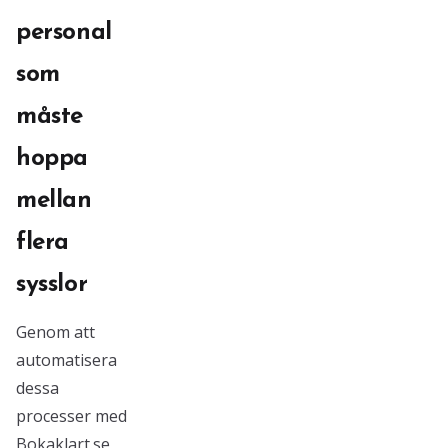
personal
som
måste
hoppa
mellan
flera
sysslor
Genom att
automatisera
dessa
processer med
Bokaklart.se