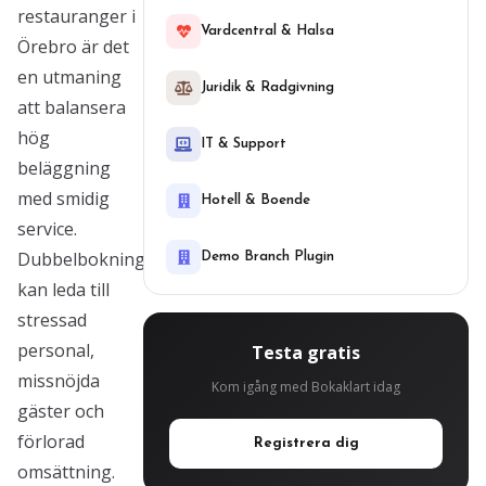
restauranger i
Vardcentral & Halsa
Örebro är det
en utmaning
Juridik & Radgivning
att balansera
hög
IT & Support
beläggning
med smidig
Hotell & Boende
service.
Dubbelbokningar
Demo Branch Plugin
kan leda till
stressad
personal,
Testa gratis
missnöjda
Kom igång med Bokaklart idag
gäster och
förlorad
Registrera dig
omsättning.