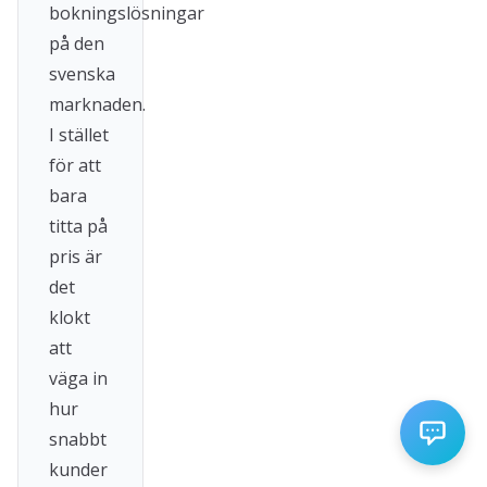
bokningslösningar
på den
svenska
marknaden.
I stället
för att
bara
titta på
pris är
det
klokt
att
väga in
hur
snabbt
kunder