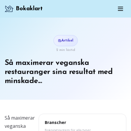
Bokaklart
Artikel
2 min lästid
Så maximerar veganska
restauranger sina resultat med
minskade...
Så maximerar
Branscher
veganska
Bokningssystem för alla typer