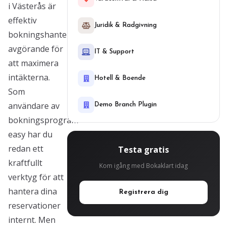
i Västerås är
effektiv
Juridik & Radgivning
bokningshantering
avgörande för
IT & Support
att maximera
intäkterna.
Hotell & Boende
Som
användare av
Demo Branch Plugin
bokningsprogram
easy har du
redan ett
Testa gratis
kraftfullt
Kom igång med Bokaklart idag
verktyg för att
hantera dina
Registrera dig
reservationer
internt. Men