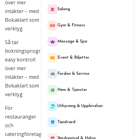
över mer
Salong
intäkter – med
Bokaklart som
Gym & Fitness
verktyg
Så tar
Massage & Spa
bokningsprogram
Event & Biljetter
easy kontroll
över mer
Fordon & Service
intäkter – med
Bokaklart som
Hem & Tjanster
verktyg
Uthyrning & Upplevelser
För
restauranger
Tandvard
och
cateringföretag
Vardcentral & Halsa