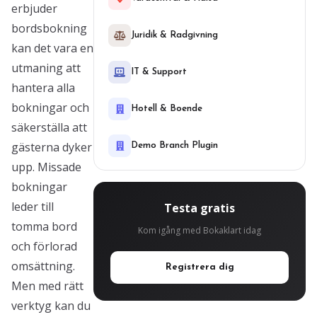
erbjuder
bordsbokning
Juridik & Radgivning
kan det vara en
utmaning att
IT & Support
hantera alla
bokningar och
Hotell & Boende
säkerställa att
gästerna dyker
Demo Branch Plugin
upp. Missade
bokningar
leder till
Testa gratis
tomma bord
Kom igång med Bokaklart idag
och förlorad
omsättning.
Registrera dig
Men med rätt
verktyg kan du