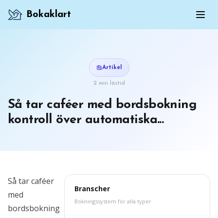
Bokaklart
Artikel
2 min lästid
Så tar caféer med bordsbokning
kontroll över automatiska...
Så tar caféer
Branscher
med
Bokningssystem för alla typer
bordsbokning