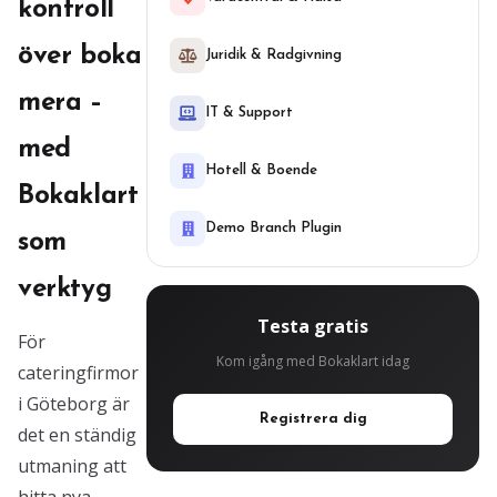
kontroll
över boka
Juridik & Radgivning
mera –
IT & Support
med
Hotell & Boende
Bokaklart
Demo Branch Plugin
som
verktyg
Testa gratis
För
Kom igång med Bokaklart idag
cateringfirmor
i Göteborg är
Registrera dig
det en ständig
utmaning att