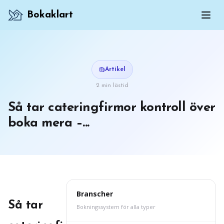
Bokaklart
Artikel
2 min lästid
Så tar cateringfirmor kontroll över
boka mera –...
Branscher
Så tar
Bokningssystem för alla typer