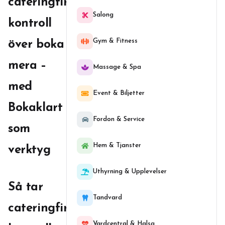
cateringfirmor
Salong
kontroll
Gym & Fitness
över boka
mera –
Massage & Spa
med
Event & Biljetter
Bokaklart
Fordon & Service
som
Hem & Tjanster
verktyg
Uthyrning & Upplevelser
Så tar
Tandvard
cateringfirmor
Vardcentral & Halsa