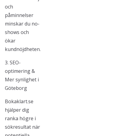
och
påminnelser
minskar du no-
shows och
ökar
kundnöjdheten.
3. SEO-
optimering &
Mer synlighet i
Göteborg
Bokaklart.se
hjälper dig
ranka högre i
sökresultat när
potentiella