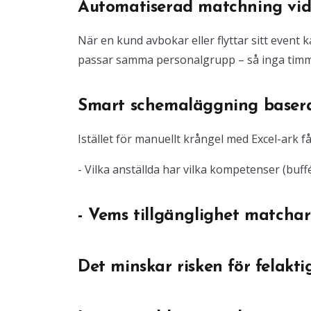
Automatiserad matchning vi
När en kund avbokar eller flyttar sitt event 
passar samma personalgrupp – så inga timmar 
Smart schemaläggning basera
Istället för manuellt krångel med Excel-ark få
- Vilka anställda har vilka kompetenser (buff
- Vems tillgänglighet match
Det minskar risken för felakt