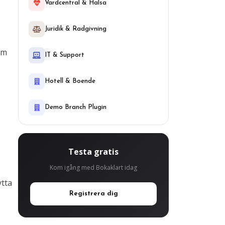
Vardcentral & Halsa
Juridik & Radgivning
em
IT & Support
Hotell & Boende
Demo Branch Plugin
Testa gratis
Kom igång med Bokaklart idag
ytta
Registrera dig