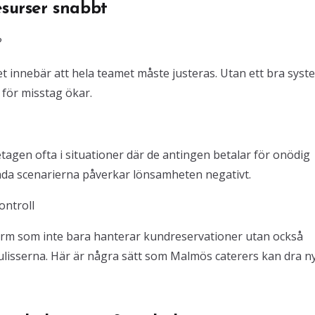
esurser snabbt
?
ket innebär att hela teamet måste justeras. Utan ett bra syst
 för misstag ökar.
agen ofta i situationer där de antingen betalar för onödig
 båda scenarierna påverkar lönsamheten negativt.
ontroll
form som inte bara hanterar kundreservationer utan också
lisserna. Här är några sätt som Malmös caterers kan dra n