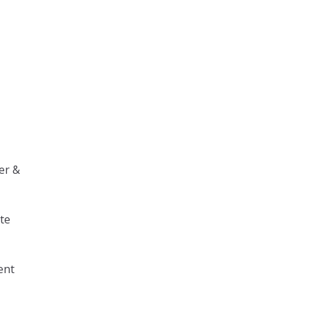
er &
te
ent