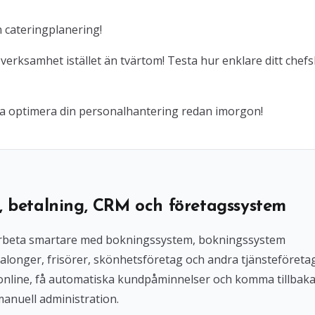
n cateringplanering!
 verksamhet istället än tvärtom! Testa hur enklare ditt chef
ja optimera din personalhantering redan imorgon!
, betalning, CRM och företagssystem
l arbeta smartare med bokningssystem, bokningssystem
alonger, frisörer, skönhetsföretag och andra tjänsteföreta
 online, få automatiska kundpåminnelser och komma tillbak
manuell administration.