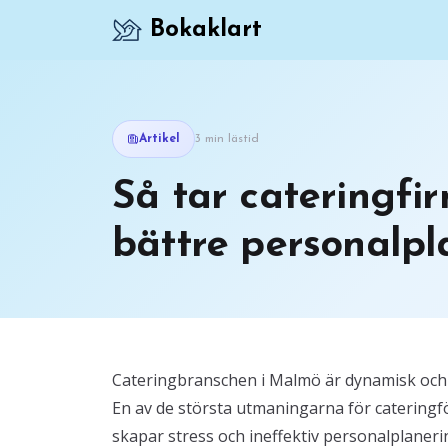
Bokaklart
Artikel
3 min lästid
Så tar cateringfir
bättre personalpla
Cateringbranschen i Malmö är dynamisk och k
En av de största utmaningarna för catering
skapar stress och ineffektiv personalplaneri