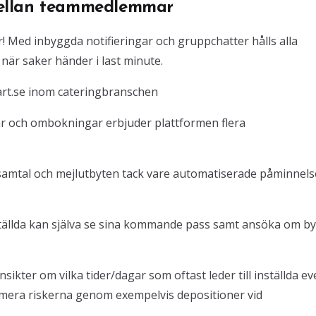
mellan teammedlemmar
 Med inbyggda notifieringar och gruppchatter hålls alla
när saker händer i last minute.
art.se inom cateringbranschen
r och ombokningar erbjuder plattformen flera
nsamtal och mejlutbyten tack vare automatiserade påminnels
tällda kan själva se sina kommande pass samt ansöka om by
ikter om vilka tider/dagar som oftast leder till inställda ev
nimera riskerna genom exempelvis depositioner vid