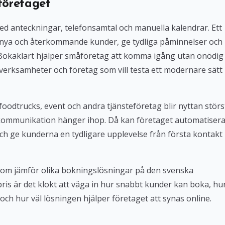
företaget
med anteckningar, telefonsamtal och manuella kalendrar. Ett
 nya och återkommande kunder, ge tydliga påminnelser och
. Bokaklart hjälper småföretag att komma igång utan onödig
verksamheter och företag som vill testa ett modernare sätt
foodtrucks, event och andra tjänsteföretag blir nyttan störs
kommunikation hänger ihop. Då kan företaget automatiser
ch ge kunderna en tydligare upplevelse från första kontakt
 som jämför olika bokningslösningar på den svenska
 pris är det klokt att väga in hur snabbt kunder kan boka, hu
och hur väl lösningen hjälper företaget att synas online.