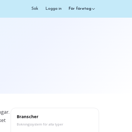
Sök
Logga in
För företag
ngar.
Branscher
ket
Bokningssystem för alla typer