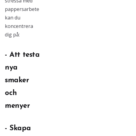
stressa med
pappersarbete
kan du
koncentrera
dig på:
- Att testa
nya
smaker
och
menyer
- Skapa