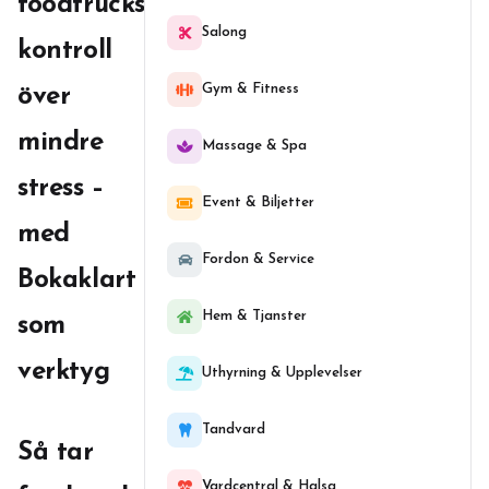
foodtrucks
Salong
kontroll
Gym & Fitness
över
mindre
Massage & Spa
stress –
Event & Biljetter
med
Fordon & Service
Bokaklart
Hem & Tjanster
som
verktyg
Uthyrning & Upplevelser
Tandvard
Så tar
Vardcentral & Halsa