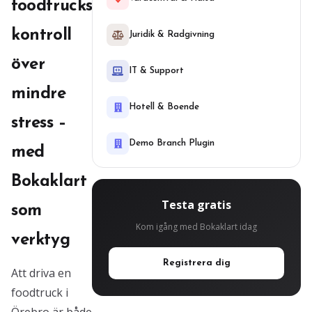
foodtrucks
kontroll
Juridik & Radgivning
över
IT & Support
mindre
Hotell & Boende
stress –
Demo Branch Plugin
med
Bokaklart
Testa gratis
som
Kom igång med Bokaklart idag
verktyg
Registrera dig
Att driva en
foodtruck i