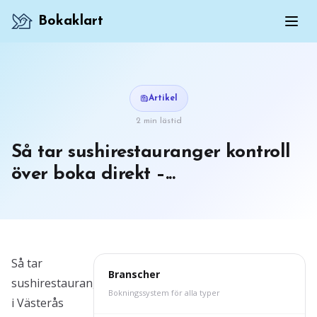
Bokaklart
Artikel
2 min lästid
Så tar sushirestauranger kontroll
över boka direkt –...
Så tar
Branscher
sushirestauranger
Bokningssystem för alla typer
i Västerås