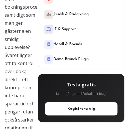
bokningsprocessen
samtidigt som
Juridik & Radgivning
man ger
IT & Support
gästerna en
smidig
Hotell & Boende
upplevelse?
Svaret ligger i
Demo Branch Plugin
att ta kontroll
över boka
direkt – ett
Testa gratis
koncept som
Kom igång med Bokaklart idag
inte bara
sparar tid och
Registrera dig
pengar, utan
också stärker
relationen till