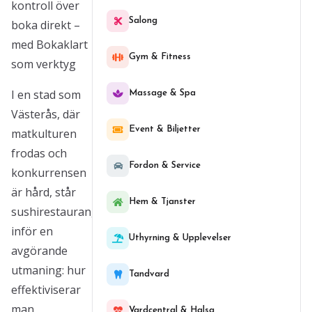
kontroll över
Salong
boka direkt –
med Bokaklart
Gym & Fitness
som verktyg
I en stad som
Massage & Spa
Västerås, där
Event & Biljetter
matkulturen
frodas och
Fordon & Service
konkurrensen
är hård, står
Hem & Tjanster
sushirestaurangerna
inför en
Uthyrning & Upplevelser
avgörande
utmaning: hur
Tandvard
effektiviserar
man
Vardcentral & Halsa