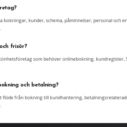
retag?
ra bokningar, kunder, schema, påminnelser, personal och e
.
ch frisör?
 skönhetsföretag som behöver onlinebokning, kundregister,
bokning och betalning?
gt flöde från bokning till kundhantering, betalningsrelaterad
.