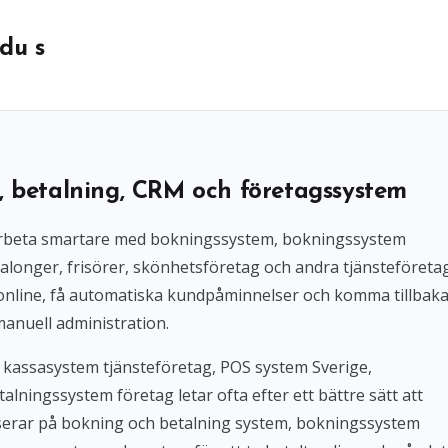
du s
, betalning, CRM och företagssystem
l arbeta smartare med bokningssystem, bokningssystem
alonger, frisörer, skönhetsföretag och andra tjänsteföreta
 online, få automatiska kundpåminnelser och komma tillbak
manuell administration.
 kassasystem tjänsteföretag, POS system Sverige,
lningssystem företag letar ofta efter ett bättre sätt att
userar på bokning och betalning system, bokningssystem