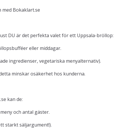
n med Bokaklart.se
 just DU är det perfekta valet för ett Uppsala-bröllop:
öllopsbufféer eller middagar.
erade ingredienser, vegetariska menyalternativ).
– detta minskar osäkerhet hos kunderna.
.se kan de:
meny och antal gäster.
t starkt säljargument!).