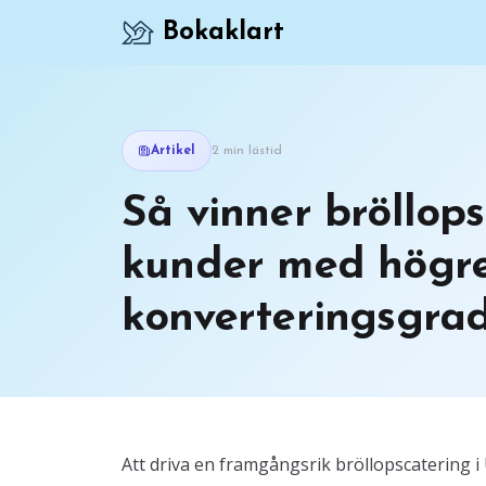
Bokaklart
Artikel
2 min lästid
Så vinner bröllops
kunder med högr
konverteringsgrad.
Att driva en framgångsrik bröllopscatering i