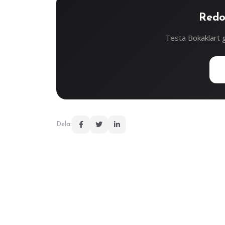
Redo
Testa Bokaklart g
Dela: