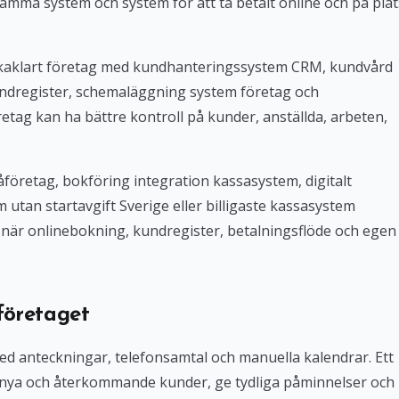
amma system och system för att ta betalt online och på plat
Bokaklart företag med kundhanteringssystem CRM, kundvård
ndregister, schemaläggning system företag och
tag kan ha bättre kontroll på kunder, anställda, arbeten,
företag, bokföring integration kassasystem, digitalt
tan startavgift Sverige eller billigaste kassasystem
iv när onlinebokning, kundregister, betalningsflöde och egen
företaget
med anteckningar, telefonsamtal och manuella kalendrar. Ett
 nya och återkommande kunder, ge tydliga påminnelser och