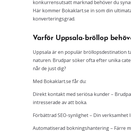
konkurrensutsatt marknad behöver du synas, 
Här kommer Bokaklart.se in som din ultimata
konverteringsgrad.
Varför Uppsala-bröllop behöv
Uppsala är en populär bröllopsdestination tac
naturen. Brudpar söker ofta efter unika cat
når de just dig?
Med Bokaklart.se får du:
Direkt kontakt med seriösa kunder – Brudpar
intresserade av att boka.
Förbättrad SEO-synlighet – Din verksamhet li
Automatiserad bokningshantering – Färre mej