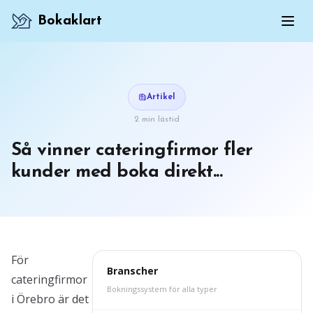
Bokaklart
Artikel
2 min lästid
Så vinner cateringfirmor fler
kunder med boka direkt...
För
Branscher
cateringfirmor
Bokningssystem för alla typer
i Örebro är det