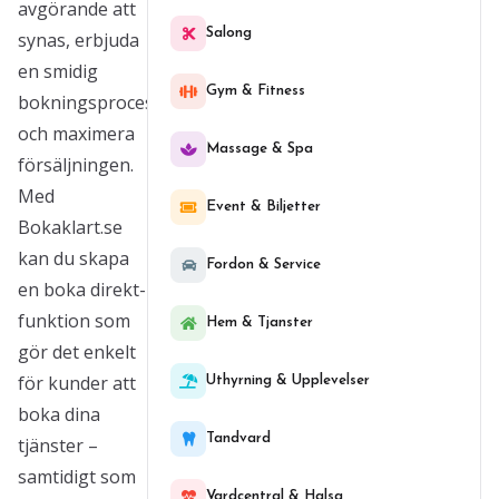
avgörande att
Salong
synas, erbjuda
en smidig
Gym & Fitness
bokningsprocess
och maximera
Massage & Spa
försäljningen.
Med
Event & Biljetter
Bokaklart.se
kan du skapa
Fordon & Service
en boka direkt-
funktion som
Hem & Tjanster
gör det enkelt
för kunder att
Uthyrning & Upplevelser
boka dina
Tandvard
tjänster –
samtidigt som
Vardcentral & Halsa