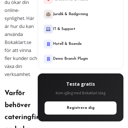
du ökar din
online-
Juridik & Radgivning
synlighet. Här
är hur du kan
IT & Support
använda
Bokaklart.se
Hotell & Boende
för att vinna
fler kunder och
Demo Branch Plugin
växa din
verksamhet.
Testa gratis
Varför
Kom igång med Bokaklart idag
behöver
Registrera dig
cateringfirmor