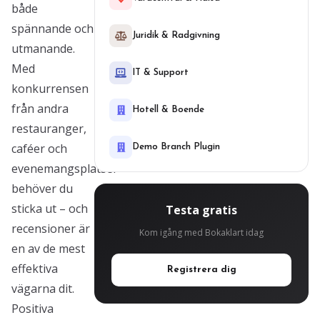
både
spännande och
Juridik & Radgivning
utmanande.
Med
IT & Support
konkurrensen
från andra
Hotell & Boende
restauranger,
caféer och
Demo Branch Plugin
evenemangsplatser
behöver du
sticka ut – och
Testa gratis
recensioner är
Kom igång med Bokaklart idag
en av de mest
effektiva
Registrera dig
vägarna dit.
Positiva