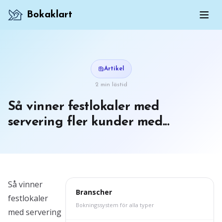
Bokaklart
Artikel
2 min lästid
Så vinner festlokaler med
servering fler kunder med...
Så vinner
Branscher
festlokaler
Bokningssystem för alla typer
med servering