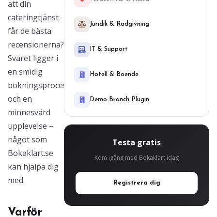
att din
cateringtjänst
Juridik & Radgivning
får de bästa
recensionerna?
IT & Support
Svaret ligger i
en smidig
Hotell & Boende
bokningsprocess
och en
Demo Branch Plugin
minnesvärd
upplevelse –
något som
Testa gratis
Bokaklart.se
Kom igång med Bokaklart idag
kan hjälpa dig
med.
Registrera dig
Varför