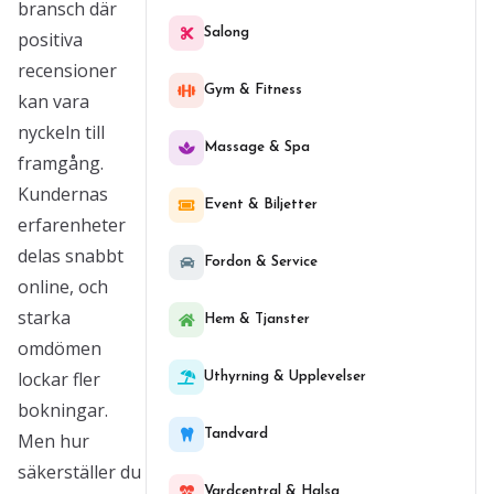
bransch där
Salong
positiva
recensioner
Gym & Fitness
kan vara
nyckeln till
Massage & Spa
framgång.
Kundernas
Event & Biljetter
erfarenheter
delas snabbt
Fordon & Service
online, och
starka
Hem & Tjanster
omdömen
lockar fler
Uthyrning & Upplevelser
bokningar.
Tandvard
Men hur
säkerställer du
Vardcentral & Halsa