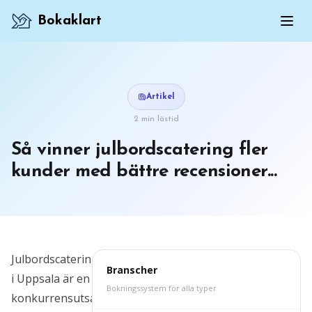
Bokaklart
Artikel
2 min lästid
Så vinner julbordscatering fler
kunder med bättre recensioner...
Julbordscatering
Branscher
i Uppsala är en
Bokningssystem för alla typer
konkurrensutsatt