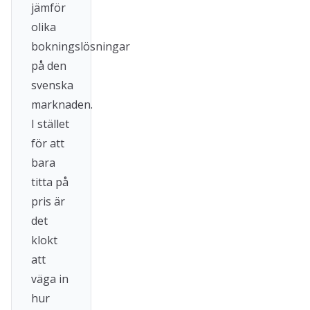
jämför
olika
bokningslösningar
på den
svenska
marknaden.
I stället
för att
bara
titta på
pris är
det
klokt
att
väga in
hur