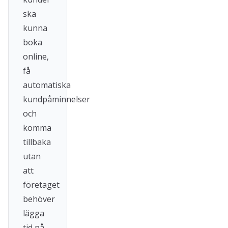
ska
kunna
boka
online,
få
automatiska
kundpåminnelser
och
komma
tillbaka
utan
att
företaget
behöver
lägga
tid på