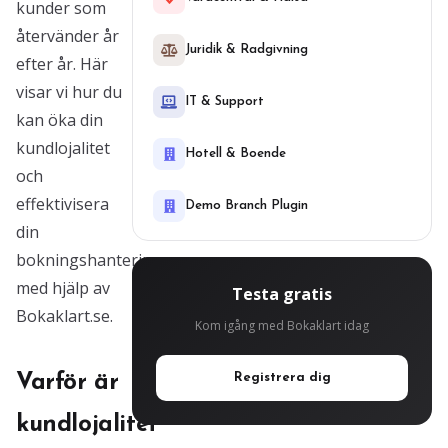
kunder som
återvänder år
Juridik & Radgivning
efter år. Här
visar vi hur du
IT & Support
kan öka din
kundlojalitet
Hotell & Boende
och
effektivisera
Demo Branch Plugin
din
bokningshantering
med hjälp av
Testa gratis
Bokaklart.se.
Kom igång med Bokaklart idag
Varför är
Registrera dig
kundlojalitet