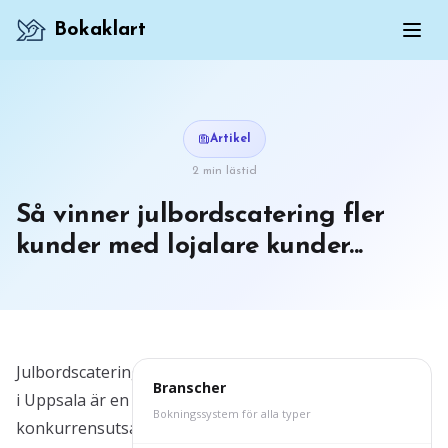
Bokaklart
Artikel
2 min lästid
Så vinner julbordscatering fler
kunder med lojalare kunder...
Julbordscatering
Branscher
i Uppsala är en
Bokningssystem för alla typer
konkurrensutsatt