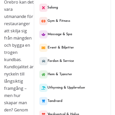
Örebro kan det
Salong
vara
utmanande för
Gym & Fitness
restauranger
att skilja sig
Massage & Spa
från mängden
och bygga en
Event & Biljetter
trogen
kundbas.
Fordon & Service
Kundlojalitet är
nyckeln till
Hem & Tjanster
långsiktig
framgång –
Uthyrning & Upplevelser
men hur
Tandvard
skapar man
den? Genom
Vardcentral & Halsa