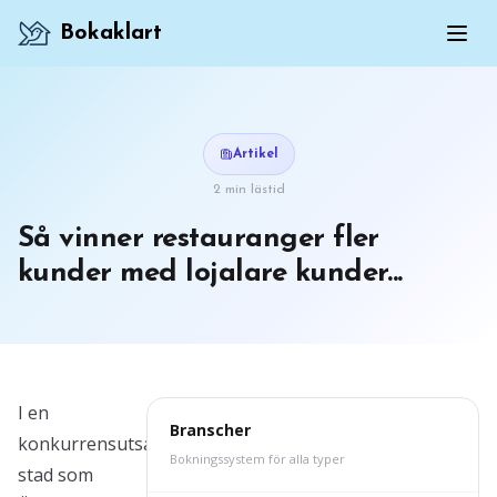
Bokaklart
Artikel
2 min lästid
Så vinner restauranger fler
kunder med lojalare kunder...
I en
Branscher
konkurrensutsatt
Bokningssystem för alla typer
stad som