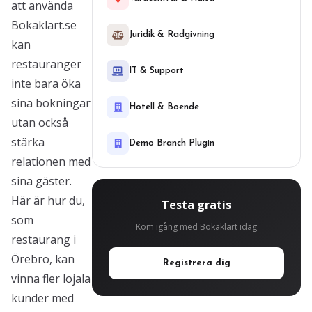
att använda
Bokaklart.se
Juridik & Radgivning
kan
restauranger
IT & Support
inte bara öka
sina bokningar
Hotell & Boende
utan också
stärka
Demo Branch Plugin
relationen med
sina gäster.
Här är hur du,
Testa gratis
som
Kom igång med Bokaklart idag
restaurang i
Örebro, kan
Registrera dig
vinna fler lojala
kunder med