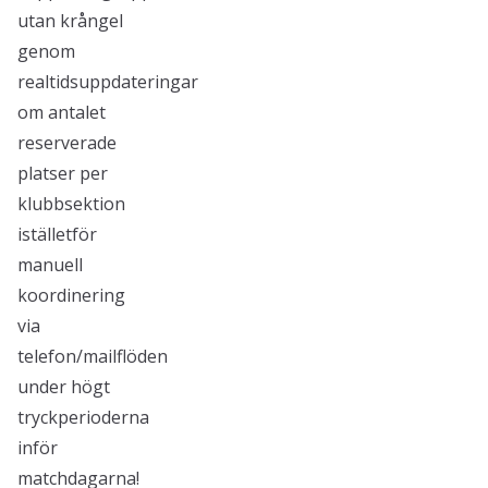
utan krångel
genom
realtidsuppdateringar
om antalet
reserverade
platser per
klubbsektion
iställetför
manuell
koordinering
via
telefon/mailflöden
under högt
tryckperioderna
inför
matchdagarna!