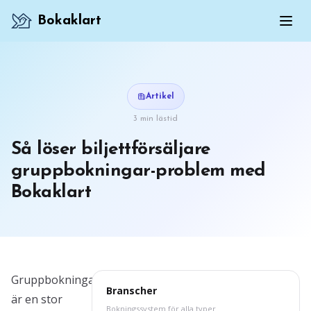
Bokaklart
Artikel
3 min lästid
Så löser biljettförsäljare
gruppbokningar-problem med
Bokaklart
Gruppbokningar
Branscher
är en stor
Bokningssystem för alla typer