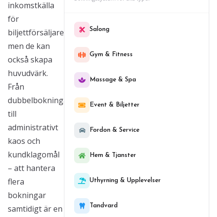
inkomstkälla
för
Salong
biljettförsäljare,
men de kan
Gym & Fitness
också skapa
huvudvärk.
Massage & Spa
Från
dubbelbokningar
Event & Biljetter
till
administrativt
Fordon & Service
kaos och
kundklagomål
Hem & Tjanster
– att hantera
flera
Uthyrning & Upplevelser
bokningar
Tandvard
samtidigt är en