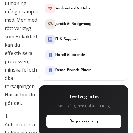
utmaning
Vardcentral & Halsa
många kämpat
med. Men med
Juridik & Radgivning
rätt verktyg
som Bokaklart
IT & Support
kan du
effektivisera
Hotell & Boende
processen,
minska fel och
Demo Branch Plugin
öka
försäljningen.
Här är hur du
Testa gratis
gör det.
Kom igång med Bokaklart idag
1.
Registrera dig
Automatisera
bokningsprocessen