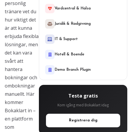
personlig
Vardcentral & Halsa
tränare vet du
hur viktigt det
Juridik & Radgivning
är att kunna
erbjuda flexibla
IT & Support
lösningar, men
det kan vara
Hotell & Boende
svårt att
hantera
Demo Branch Plugin
bokningar och
ombokningar
manuellt. Här
Testa gratis
kommer
Kom igång med Bokaklart idag
Bokaklart in –
en plattform
Registrera dig
som