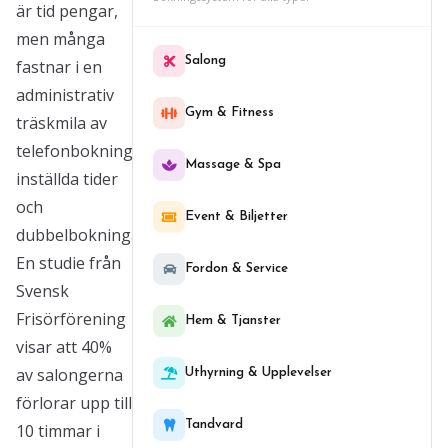
är tid pengar,
men många
Salong
fastnar i en
administrativ
Gym & Fitness
träskmila av
telefonbokningar,
Massage & Spa
inställda tider
och
Event & Biljetter
dubbelbokningar.
En studie från
Fordon & Service
Svensk
Frisörförening
Hem & Tjanster
visar att 40%
av salongerna
Uthyrning & Upplevelser
förlorar upp till
Tandvard
10 timmar i