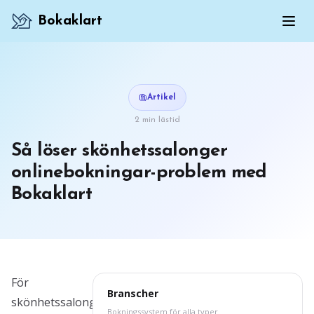
Bokaklart
Artikel
2 min lästid
Så löser skönhetssalonger
onlinebokningar-problem med
Bokaklart
För
Branscher
skönhetssalonger
Bokningssystem för alla typer