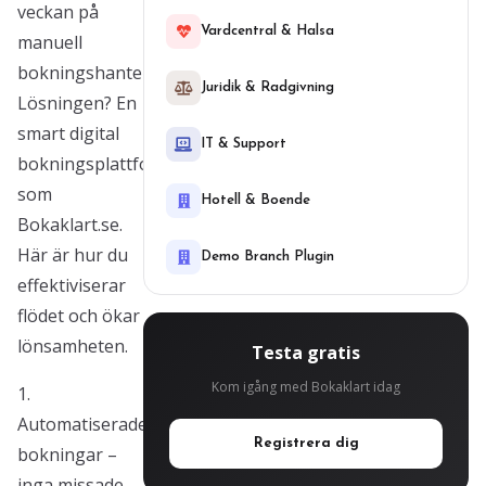
veckan på
Vardcentral & Halsa
manuell
bokningshantering.
Juridik & Radgivning
Lösningen? En
smart digital
IT & Support
bokningsplattform
som
Hotell & Boende
Bokaklart.se.
Här är hur du
Demo Branch Plugin
effektiviserar
flödet och ökar
lönsamheten.
Testa gratis
Kom igång med Bokaklart idag
1.
Automatiserade
Registrera dig
bokningar –
inga missade