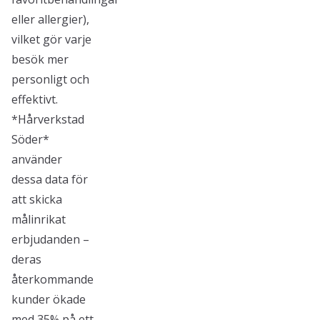
eller allergier),
vilket gör varje
besök mer
personligt och
effektivt.
*Hårverkstad
Söder*
använder
dessa data för
att skicka
målinrikat
erbjudanden –
deras
återkommande
kunder ökade
med 35% på ett