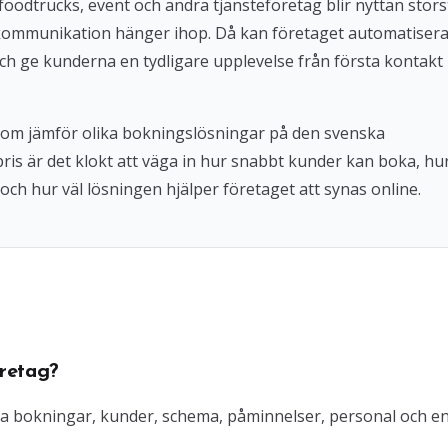
foodtrucks, event och andra tjänsteföretag blir nyttan störs
kommunikation hänger ihop. Då kan företaget automatiser
ch ge kunderna en tydligare upplevelse från första kontakt
 som jämför olika bokningslösningar på den svenska
 pris är det klokt att väga in hur snabbt kunder kan boka, hu
och hur väl lösningen hjälper företaget att synas online.
retag?
ra bokningar, kunder, schema, påminnelser, personal och e
.