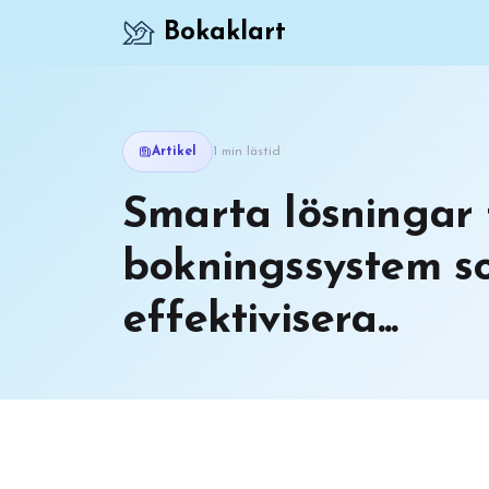
Bokaklart
Artikel
1 min lästid
Smarta lösningar 
bokningssystem so
effektivisera...