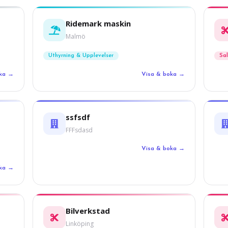
Ridemark maskin
Malmö
Uthyrning & Upplevelser
Sa
oka →
Visa & boka →
ssfsdf
FFFsdasd
Visa & boka →
oka →
Bilverkstad
Linköping