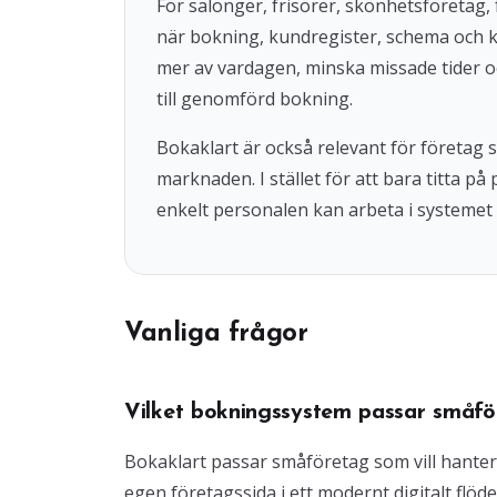
För salonger, frisörer, skönhetsföretag, 
när bokning, kundregister, schema och 
mer av vardagen, minska missade tider o
till genomförd bokning.
Bokaklart är också relevant för företag
marknaden. I stället för att bara titta på
enkelt personalen kan arbeta i systemet 
Vanliga frågor
Vilket bokningssystem passar småfö
Bokaklart passar småföretag som vill hante
egen företagssida i ett modernt digitalt flöde