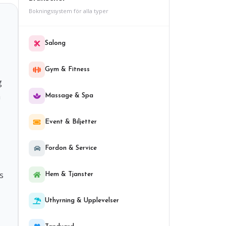
Bokningssystem för alla typer
Salong
Gym & Fitness
g
a
Massage & Spa
Event & Biljetter
Fordon & Service
s
Hem & Tjanster
Uthyrning & Upplevelser