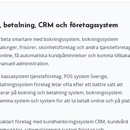
, betalning, CRM och företagssystem
l arbeta smartare med bokningssystem, bokningssystem
alonger, frisörer, skönhetsföretag och andra tjänsteföreta
 online, få automatiska kundpåminnelser och komma tillbak
manuell administration.
 kassasystem tjänsteföretag, POS system Sverige,
lningssystem företag letar ofta efter ett bättre sätt att
userar på bokning och betalning system, bokningssystem
amma system och system för att ta betalt online och på plat
Bokaklart företag med kundhanteringssystem CRM, kundvård
ndregister, schemaläggning system företag och