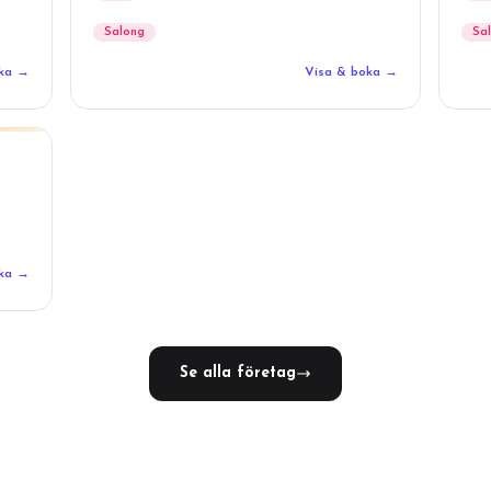
Salong
Sa
oka →
Visa & boka →
oka →
Se alla företag