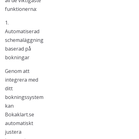
av de viktigaste
funktionerna:
1.
Automatiserad
schemaläggning
baserad på
bokningar
Genom att
integrera med
ditt
bokningssystem
kan
Bokaklart.se
automatiskt
justera