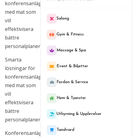
konferensanläggningar
med mat som
Salong
vill
effektivisera
Gym & Fitness
bättre
personalplanering
Massage & Spa
Smarta
Event & Biljetter
lösningar för
konferensanläggningar
Fordon & Service
med mat som
vill
Hem & Tjanster
effektivisera
bättre
Uthyrning & Upplevelser
personalplanering
Tandvard
Konferensanläggningar