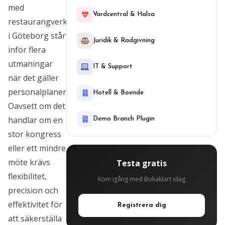
med
Vardcentral & Halsa
restaurangverksamhet
i Göteborg står
Juridik & Radgivning
inför flera
utmaningar
IT & Support
när det gäller
personalplanering.
Hotell & Boende
Oavsett om det
handlar om en
Demo Branch Plugin
stor kongress
eller ett mindre
möte krävs
Testa gratis
flexibilitet,
Kom igång med Bokaklart idag
precision och
effektivitet för
Registrera dig
att säkerställa