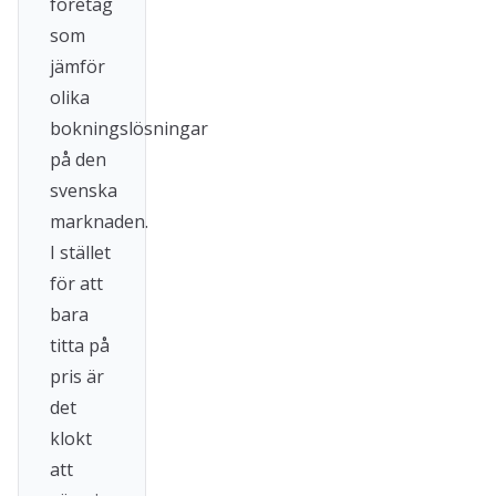
företag
som
jämför
olika
bokningslösningar
på den
svenska
marknaden.
I stället
för att
bara
titta på
pris är
det
klokt
att