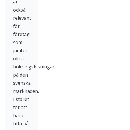
är
också
relevant
för
företag
som
jämför
olika
bokningslösningar
på den
svenska
marknaden.
I stället
för att
bara
titta på