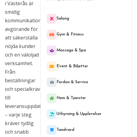
i Västerås är
smidig
Salong
kommunikation
avgörande för
Gym & Fitness
att säkerställa
nöjda kunder
Massage & Spa
och en väloljad
verksamhet.
Event & Biljetter
Från
beställningar
Fordon & Service
och specialkrav
till
Hem & Tjanster
leveransuppdateringar
– varje steg
Uthyrning & Upplevelser
kräver tydlig
Tandvard
och snabb