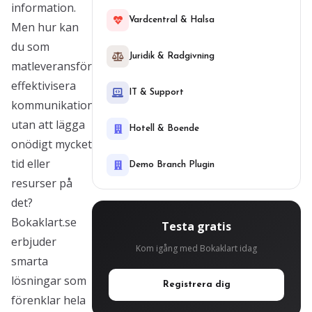
information.
Vardcentral & Halsa
Men hur kan
du som
Juridik & Radgivning
matleveransföretag
effektivisera
IT & Support
kommunikationen
utan att lägga
Hotell & Boende
onödigt mycket
tid eller
Demo Branch Plugin
resurser på
det?
Bokaklart.se
Testa gratis
erbjuder
Kom igång med Bokaklart idag
smarta
lösningar som
Registrera dig
förenklar hela