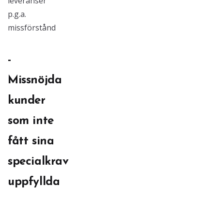
leveranser
p.g.a.
missförstånd
-
Missnöjda
kunder
som inte
fått sina
specialkrav
uppfyllda