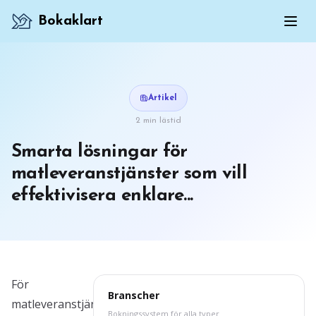
Bokaklart
Artikel
2 min lästid
Smarta lösningar för
matleveranstjänster som vill
effektivisera enklare...
För
Branscher
matleveranstjänster
Bokningssystem för alla typer