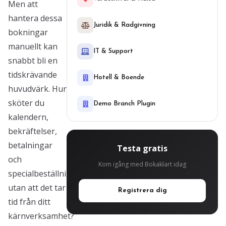
Men att
hantera dessa
Juridik & Radgivning
bokningar
manuellt kan
IT & Support
snabbt bli en
tidskrävande
Hotell & Boende
huvudvärk. Hur
sköter du
Demo Branch Plugin
kalendern,
bekräftelser,
betalningar
Testa gratis
och
Kom igång med Bokaklart idag
specialbeställningar
utan att det tar
Registrera dig
tid från ditt
kärnverksamhet?