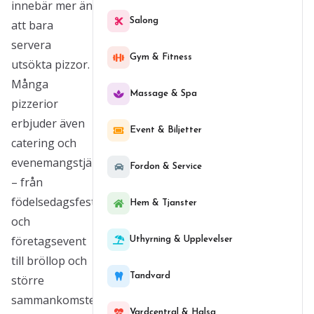
innebär mer än
Salong
att bara
servera
Gym & Fitness
utsökta pizzor.
Många
Massage & Spa
pizzerior
erbjuder även
Event & Biljetter
catering och
evenemangstjänster
Fordon & Service
– från
födelsedagsfester
Hem & Tjanster
och
företagsevent
Uthyrning & Upplevelser
till bröllop och
Tandvard
större
sammankomster.
Vardcentral & Halsa