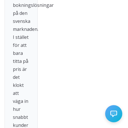
bokningslösningar
på den
svenska
marknaden.
I stället
för att
bara
titta på
pris är
det
klokt
att
väga in
hur
snabbt
kunder