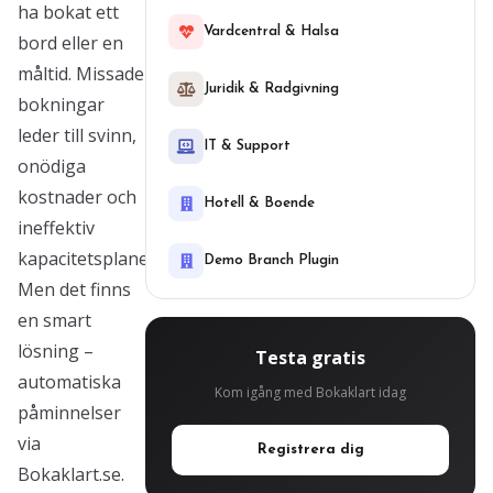
ha bokat ett
Vardcentral & Halsa
bord eller en
måltid. Missade
Juridik & Radgivning
bokningar
leder till svinn,
IT & Support
onödiga
kostnader och
Hotell & Boende
ineffektiv
kapacitetsplanering.
Demo Branch Plugin
Men det finns
en smart
lösning –
Testa gratis
automatiska
Kom igång med Bokaklart idag
påminnelser
via
Registrera dig
Bokaklart.se.