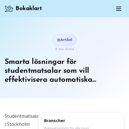
Bokaklart
Artikel
2 min lästid
Smarta lösningar för
studentmatsalar som vill
effektivisera automatiska...
Studentmatsalar
Branscher
i Stockholm
Bokningssystem för alla typer