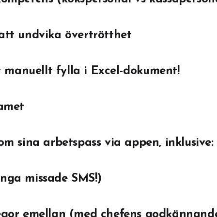
 att undvika övertrötthet
manuellt fylla i Excel-dokument!
amet
 om sina arbetspass via appen, inklusive:
(inga missade SMS!)
llegor emellan (med chefens godkännand