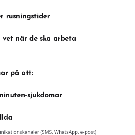
r rusningstider
e vet när de ska arbeta
r på att:
 minuten-sjukdomar
llda
unikationskanaler (SMS, WhatsApp, e-post)