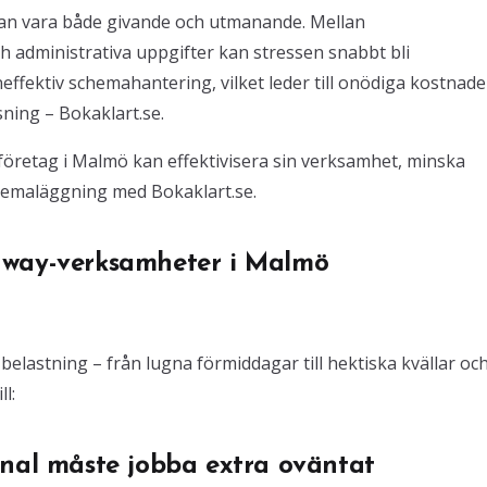
an vara både givande och utmanande. Mellan
h administrativa uppgifter kan stressen snabbt bli
fektiv schemahantering, vilket leder till onödiga kostnade
sning – Bokaklart.se.
-företag i Malmö kan effektivisera sin verksamhet, minska
emaläggning med Bokaklart.se.
away-verksamheter i Malmö
lastning – från lugna förmiddagar till hektiska kvällar oc
l:
onal måste jobba extra oväntat