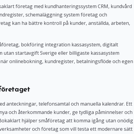
Bokaklart företag med kundhanteringssystem CRM, kundvård
ndregister, schemaläggning system företag och
tag kan ha bättre kontroll på kunder, anställda, arbeten,
företag, bokföring integration kassasystem, digitalt
tan startavgift Sverige eller billigaste kassasystem
iv när onlinebokning, kundregister, betalningsflöde och egen
företaget
med anteckningar, telefonsamtal och manuella kalendrar. Ett
 nya och återkommande kunder, ge tydliga påminnelser och
. Bokaklart hjälper småföretag att komma igång utan onödig
verksamheter och företag som vill testa ett modernare sätt