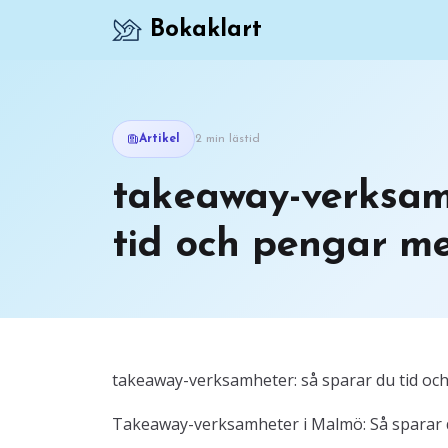
Bokaklart
Artikel
2 min lästid
takeaway-verksam
tid och pengar med
takeaway-verksamheter: så sparar du tid oc
Takeaway-verksamheter i Malmö: Så sparar d