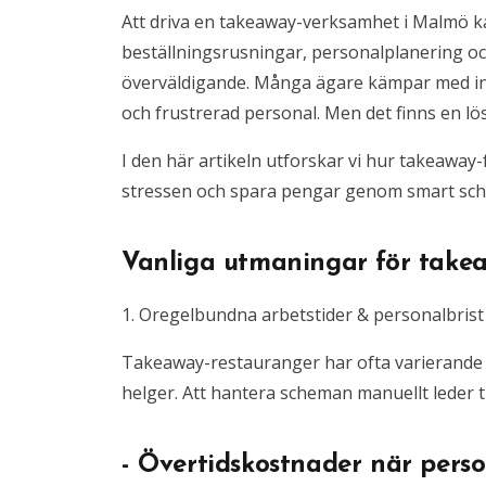
Att driva en takeaway-verksamhet i Malmö k
beställningsrusningar, personalplanering oc
överväldigande. Många ägare kämpar med inef
och frustrerad personal. Men det finns en lö
I den här artikeln utforskar vi hur takeaway
stressen och spara pengar genom smart sch
Vanliga utmaningar för take
1. Oregelbundna arbetstider & personalbrist
Takeaway-restauranger har ofta varierande be
helger. Att hantera scheman manuellt leder til
- Övertidskostnader när pers