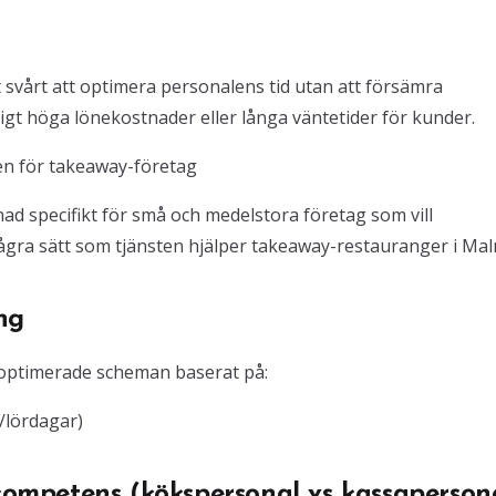
et svårt att optimera personalens tid utan att försämra
gt höga lönekostnader eller långa väntetider för kunder.
en för takeaway-företag
nad specifikt för små och medelstora företag som vill
några sätt som tjänsten hjälper takeaway-restauranger i Ma
ng
 optimerade scheman baserat på:
r/lördagar)
 kompetens (kökspersonal vs kassaperson