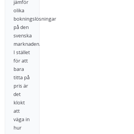
jämför
olika
bokningslösningar
på den
svenska
marknaden.
I stället
för att
bara
titta på
pris är
det
klokt
att
väga in
hur