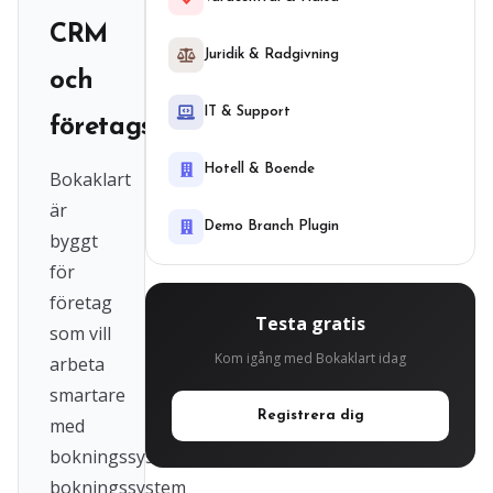
CRM
Juridik & Radgivning
och
IT & Support
företagssystem
Hotell & Boende
Bokaklart
är
Demo Branch Plugin
byggt
för
företag
Testa gratis
som vill
Kom igång med Bokaklart idag
arbeta
smartare
Registrera dig
med
bokningssystem,
bokningssystem