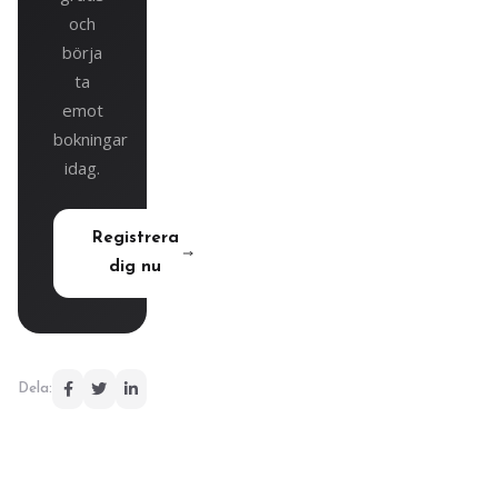
och
börja
ta
emot
bokningar
idag.
Registrera
dig nu
Dela: