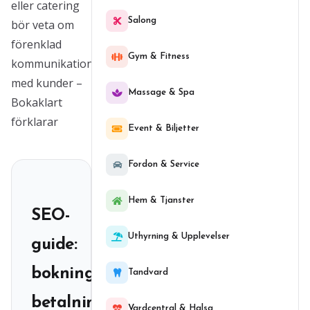
eller catering
Salong
bör veta om
förenklad
Gym & Fitness
kommunikation
med kunder –
Massage & Spa
Bokaklart
förklarar
Event & Biljetter
Fordon & Service
Hem & Tjanster
SEO-
Uthyrning & Upplevelser
guide:
bokningssystem,
Tandvard
betalning,
Vardcentral & Halsa