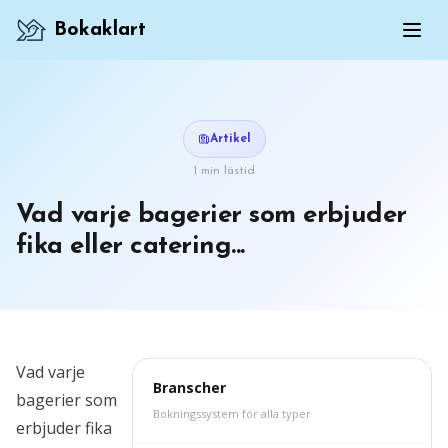
Bokaklart
Artikel
1 min lästid
Vad varje bagerier som erbjuder
fika eller catering...
Vad varje
Branscher
bagerier som
Bokningssystem för alla typer
erbjuder fika